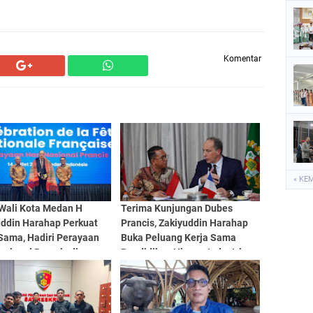
Komentar
« KE
 Wali Kota Medan H
Terima Kunjungan Dubes
uddin Harahap Perkuat
Prancis, Zakiyuddin Harahap
Sama, Hadiri Perayaan
Buka Peluang Kerja Sama
asional Prancis di
Pendidikan Hingga Industri
n
Kreatif