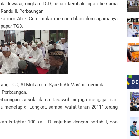
jak dewasa, ungkap TGD, beliau kembali hijrah bersama
Randu II, Perbaungan.
 Mukarrom Atok Guru mulai memperdalam ilmu agamanya
 papar TGD.
rang TGD, Al Mukarrom Syaikh Ali Mas'ud memiliki
di Perbaungan.
Perbaungan, sosok ulama Tasawuf ini juga mengajar dari
ia menetap di Langkat, sampai wafat tahun 2011" terang
 istighfar 100 kali. Dilanjutkan dengan bertahlil, doa