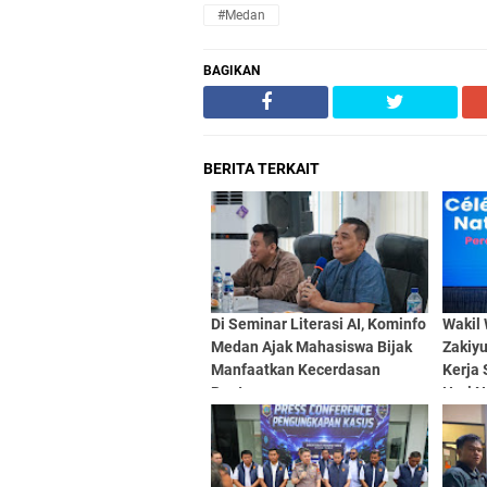
#Medan
BAGIKAN
BERITA TERKAIT
Di Seminar Literasi AI, Kominfo
Wakil
Medan Ajak Mahasiswa Bijak
Zakiy
Manfaatkan Kecerdasan
Kerja 
Buatan
Hari N
Meda