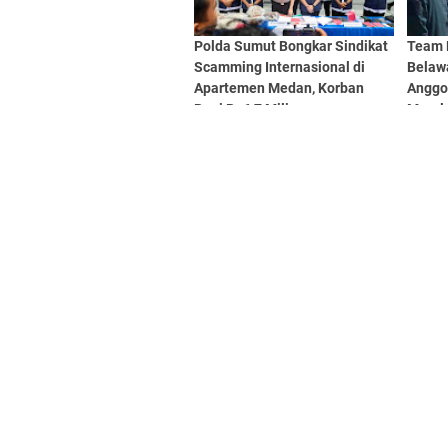
Polda Sumut Bongkar Sindikat
Team 
Scamming Internasional di
Belaw
Apartemen Medan, Korban
Anggo
Rugi Rp6,7 Miliar
Marel