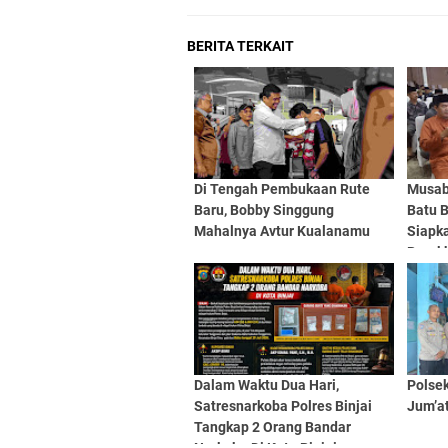
BERITA TERKAIT
Di Tengah Pembukaan Rute
Musab
Baru, Bobby Singgung
Batu B
Mahalnya Avtur Kualanamu
Siapk
Berak
Dalam Waktu Dua Hari,
Polsek
Satresnarkoba Polres Binjai
Jum’a
Tangkap 2 Orang Bandar
Narkoba Di Kota Binjai