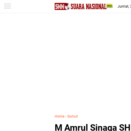
-->
Jum'at,
Home
›
Sumut
M Amrul Sinaga SH: