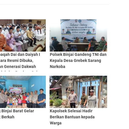
aqah Dai dan Daiyah I
Polsek Binjai Gandeng TNI dan
ara Resmi Dibuka,
Kepala Desa Grebek Sarang
an Generasi Dakwah
Narkoba
hlak dan Berdaya Saing
 Binjai Barat Gelar
Kapolsek Selesai Hadir
t Berkah
Berikan Bantuan kepada
Warga