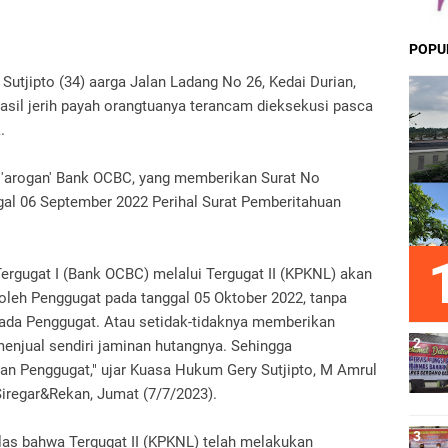
POPU
utjipto (34) aarga Jalan Ladang No 26, Kedai Durian,
sil jerih payah orangtuanya terancam dieksekusi pasca
k.
an 'arogan' Bank OCBC, yang memberikan Surat No
al 06 September 2022 Perihal Surat Pemberitahuan
Tergugat I (Bank OCBC) melalui Tergugat II (KPKNL) akan
 oleh Penggugat pada tanggal 05 Oktober 2022, tanpa
pada Penggugat. Atau setidak-tidaknya memberikan
njual sendiri jaminan hutangnya. Sehingga
an Penggugat," ujar Kuasa Hukum Gery Sutjipto, M Amrul
Siregar&Rekan, Jumat (7/7/2023).
elas bahwa Tergugat II (KPKNL) telah melakukan