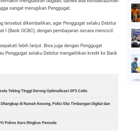
uo semakin menguatkan dugaan, bahwa ada ketidaklaziman
ngga sangat merugikan Penggugat.
ng tersebut dikembalikan, agar Penggugat selaku Debitur
t I (Bank OCBC), dengan pembayaran secara mencicil.
epakati lebih lanjut. Bisa juga dengan Penggugat
au Penggugat selaku Debitur mengalihkan kredit ke Bank
« KE
kota Tebing Tinggi Dorong Optimalisasi SP3 Catin
 Ditangkap di Rumah Kosong, Polisi Sita Timbangan Digital dan
PPO Polres Karo Ringkus Pemuda