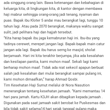
ada singgung orang lain. Bawa ketenangan dan kebahagian di
keluarga kita, di lingkungan kita, di kantor dengan membawa
haji mabrur sehingga orang-orang jadi tenang, nyaman dan
puas. Bapak ibu Kloter 5 andai mau berangkat lagi, tunggu 10
tahun lagi. Atau pada 2070 berangkat, makanya waktu sangat
sulit, jadi pelihara haji dan hajjah tersebut.
“Kita harap bapak ibu jaga kemabruran haji ini. Ibu-ibu yang
tadinya cerewet, merepet jangan lagi. Bapak-bapak main catur
jangan ada lagi. Bapak ibu harus serng ke masjid, sholat
berjamaah. Hari ini kita terakhir berjumpa, jika ada kesalahan
dan kesilapan panitia, kami mohon maaf. Sekali lagi kami
berharap mohon maaf. Tidak ada niat sekecil apapun berbuat
salah jadi kesalahan dari mulai berangkat sampai pulang ini,
kami mohon dimaafkan,” harap Ahmad Qosbi.
Tim Kesehatan Haji Sumut melalui dr Nora Nasution
menerangkan tentang kesehatan jamaah. “Kami memantau 14
hari para jamah. Kartu K3JH akan dibagikan kepada jamaah .
Digunakan pada saat jamaah sakit berobat ke Puskesmas dan
bila tidak sakit selama14 hari sejak tanggal pulang maka