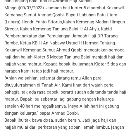
dan Tanjung Balai tiba di Asrama Haji Medan,
Minggu(09/07/2023). Jamaah haji kloter 5 disambut Kakanwil
Kemenag Sumut Ahmad Qosbi, Bupati Labuhan Batu Utara
(Labura) Hendri Yanto Sitorus,Kakan Kemenag Medan Himpun
Siregar, Kakan Kemenag Tanjung Balai H Al Ahyu, Kabid
Pemberangkatan dan Pemulangan Jamaah Haji DR Torang
Rambe, Ketua KBIH An Nabawy Ustad H Harmen Tanjung.
Kakanwil Kemenag Sumut Ahmad Qosbi mengatakan semoga
haji dan hajjah Kloter 5 Medan Tanjung Balai menjadi haji dan
hajjah yang mabrur. Kepada bapak ibu jamaah Kloter 5 doa dan
harapan kami tetap jadi haji mabrur.
"Ahlan wa sahlan, selamat datang tamu Allah para
dhuyufurrahman di Tanah Air. Kami lihat dari wajah ceria,
bahagia, tak ada rasa capek, berarti sudah ada tanda tanda haji
mabrur. Bapak ibu sebentar lagi gabung dengan keluarga
setelah 40 hari meinggalkannya. Insya Allah hari ini gabung
dengan keluarga,” papar Ahmad Qosbi.
Bapak Ibu tak bawa dosa, sudah bersih. Jadi jaga haji dan
hajjah mulai dari perkataan yang sopan, lemah lembut, jangan