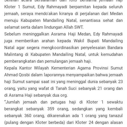
Setelah acara bersalaman dan foto bersama jemaah haji
Kloter 1 Sumut, Edy Rahmayadi berpamitan kepada seluruh
jemaah, seraya mendo'akan kiranya di perjalanan dari Medan
menuju Kabupaten Mandailing Natal, senantiasa sehat dan
selamat serta dalam lindungan Allah SWT.
Sebelum meninggalkan Asrama Haji Medan, Edy Rahmayadi
juga memberikan arahan kepada Wakil Bupati Mandailing
Natal agar segera mengkoordinasikan penyelesaian Bandara
Malintang di Kabupaten Mandailing Natal, untuk kemudahan
pemberangkatan dan pemulangan jemaah haji.
Kepala Kantor Wilayah Kementerian Agama Provinsi Sumut
Ahmad Qosbi dalam laporannya menyampaikan bahwa jemaah
haji Sumut sampai saat ini yang meninggal dunia sebanyak 23
orang, yaitu yang wafat di Tanah Suci sebanyak 21 orang dan
di Asrama Haji sebanyak dua org.
“Jumlah jemaah dan petugas haji di Kloter 1 sewaktu
berangkat sebanyak 359 orang, sedangkan yang kembali
sebanyak 360 orang, dikarenakan ada 1 orang yang tanazul
(pulang dengan Kloter berbeda) dari Kloter 24 dengan alasan