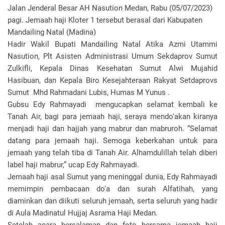
Jalan Jenderal Besar AH Nasution Medan, Rabu (05/07/2023)
pagi. Jemaah haji Kloter 1 tersebut berasal dari Kabupaten
Mandailing Natal (Madina)
Hadir Wakil Bupati Mandailing Natal Atika Azmi Utammi
Nasution, Plt Asisten Administrasi Umum Sekdaprov Sumut
Zulkifli, Kepala Dinas Kesehatan Sumut Alwi Mujahid
Hasibuan, dan Kepala Biro Kesejahteraan Rakyat Setdaprovs
Sumut Mhd Rahmadani Lubis, Humas M Yunus .
Gubsu Edy Rahmayadi mengucapkan selamat kembali ke
Tanah Air, bagi para jemaah haji, seraya mendo'akan kiranya
menjadi haji dan hajjah yang mabrur dan mabruroh. “Selamat
datang para jemaah haji. Semoga keberkahan untuk para
jemaah yang telah tiba di Tanah Air. Alhamdulillah telah diberi
label haji mabrur,” ucap Edy Rahmayadi.
Jemaah haji asal Sumut yang meninggal dunia, Edy Rahmayadi
memimpin pembacaan do'a dan surah Alfatihah, yang
diaminkan dan diikuti seluruh jemaah, serta seluruh yang hadir
di Aula Madinatul Hujjaj Asrama Haji Medan.