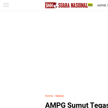
-->
Jum'at,
Home
›
Medan
AMPG Sumut Tegas