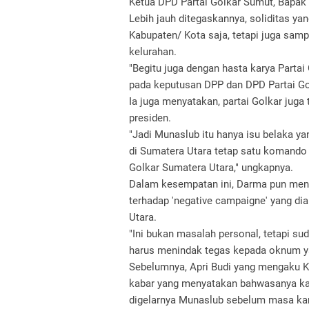
Ketua DPD Partai Golkar Sumut, Bapak
Lebih jauh ditegaskannya, soliditas ya
Kabupaten/ Kota saja, tetapi juga sam
kelurahan.
"Begitu juga dengan hasta karya Partai
pada keputusan DPP dan DPD Partai Go
Ia juga menyatakan, partai Golkar juga
presiden.
"Jadi Munaslub itu hanya isu belaka ya
di Sumatera Utara tetap satu komando 
Golkar Sumatera Utara," ungkapnya.
Dalam kesempatan ini, Darma pun men
terhadap 'negative campaigne' yang di
Utara.
"Ini bukan masalah personal, tetapi su
harus menindak tegas kepada oknum ya
Sebelumnya, Apri Budi yang mengaku K
kabar yang menyatakan bahwasanya kad
digelarnya Munaslub sebelum masa ka