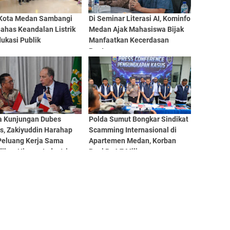
Kota Medan Sambangi
Di Seminar Literasi AI, Kominfo
ahas Keandalan Listrik
Medan Ajak Mahasiswa Bijak
ukasi Publik
Manfaatkan Kecerdasan
Buatan
a Kunjungan Dubes
Polda Sumut Bongkar Sindikat
s, Zakiyuddin Harahap
Scamming Internasional di
Peluang Kerja Sama
Apartemen Medan, Korban
ikan Hingga Industri
Rugi Rp6,7 Miliar
f