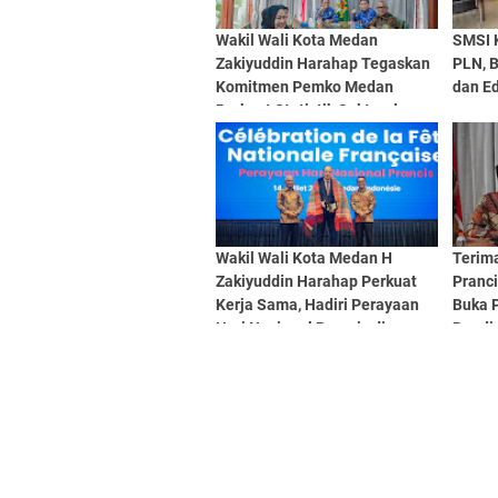
Wakil Wali Kota Medan
SMSI 
Zakiyuddin Harahap Tegaskan
PLN, B
Komitmen Pemko Medan
dan Ed
Perkuat Statistik Sektoral
Lewat EPSS
Wakil Wali Kota Medan H
Terim
Zakiyuddin Harahap Perkuat
Pranci
Kerja Sama, Hadiri Perayaan
Buka 
Hari Nasional Prancis di
Pendid
Medan
Kreati