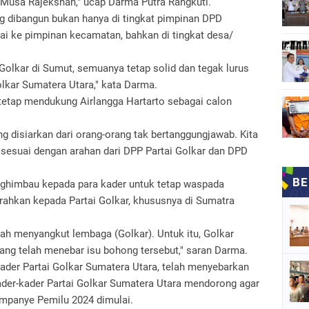
 Musa Rajekshah," ucap Darma Putra Rangkuti.
ng dibangun bukan hanya di tingkat pimpinan DPD
pai ke pimpinan kecamatan, bahkan di tingkat desa/
 Golkar di Sumut, semuanya tetap solid dan tegak lurus
lkar Sumatera Utara," kata Darma.
 tetap mendukung Airlangga Hartarto sebagai calon
ng disiarkan dari orang-orang tak bertanggungjawab. Kita
sesuai dengan arahan dari DPP Partai Golkar dan DPD
ghimbau kepada para kader untuk tetap waspada
arahkan kepada Partai Golkar, khususnya di Sumatra
dah menyangkut lembaga (Golkar). Untuk itu, Golkar
ng telah menebar isu bohong tersebut," saran Darma.
ader Partai Golkar Sumatera Utara, telah menyebarkan
er-kader Partai Golkar Sumatera Utara mendorong agar
mpanye Pemilu 2024 dimulai.