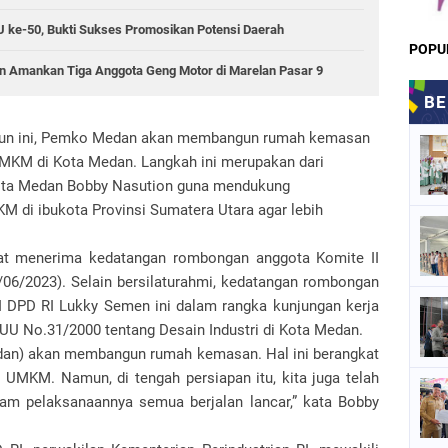
RSU ke-50, Bukti Sukses Promosikan Potensi Daerah
POPU
 Amankan Tiga Anggota Geng Motor di Marelan Pasar 9
un ini, Pemko Medan akan membangun rumah kemasan
UMKM di Kota Medan. Langkah ini merupakan dari
Kota Medan Bobby Nasution guna mendukung
di ibukota Provinsi Sumatera Utara agar lebih
aat menerima kedatangan rombongan anggota Komite II
/06/2023). Selain bersilaturahmi, kedatangan rombongan
II DPD RI Lukky Semen ini dalam rangka kunjungan kerja
U No.31/2000 tentang Desain Industri di Kota Medan.
Medan) akan membangun rumah kemasan. Hal ini berangkat
 UMKM. Namun, di tengah persiapan itu, kita juga telah
alam pelaksanaannya semua berjalan lancar,” kata Bobby