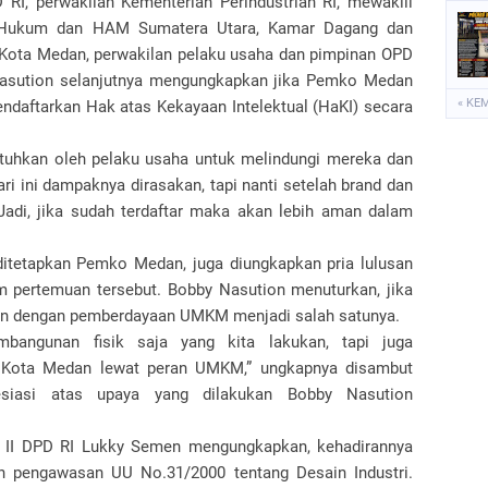
RI, perwakilan Kementerian Perindustrian RI, mewakili
n Hukum dan HAM Sumatera Utara, Kamar Dagang dan
 Kota Medan, perwakilan pelaku usaha dan pimpinan OPD
asution selanjutnya mengungkapkan jika Pemko Medan
« KE
daftarkan Hak atas Kekayaan Intelektual (HaKI) secara
utuhkan oleh pelaku usaha untuk melindungi mereka dan
ri ini dampaknya dirasakan, tapi nanti setelah brand dan
Jadi, jika sudah terdaftar maka akan lebih aman dalam
 ditetapkan Pemko Medan, juga diungkapkan pria lulusan
lam pertemuan tersebut. Bobby Nasution menuturkan, jika
lan dengan pemberdayaan UMKM menjadi salah satunya.
bangunan fisik saja yang kita lakukan, tapi juga
 Kota Medan lewat peran UMKM,” ungkapnya disambut
esiasi atas upaya yang dilakukan Bobby Nasution
te II DPD RI Lukky Semen mengungkapkan, kehadirannya
 pengawasan UU No.31/2000 tentang Desain Industri.