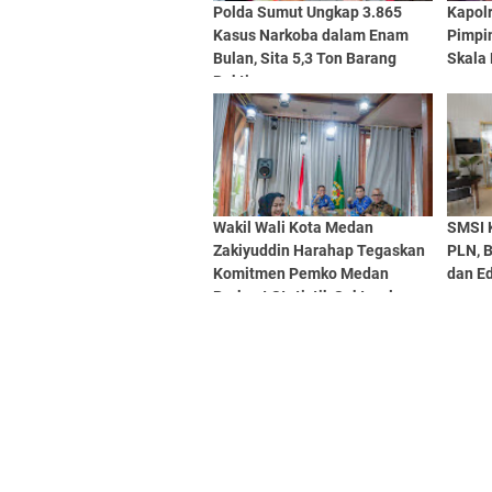
Polda Sumut Ungkap 3.865
Kapol
Kasus Narkoba dalam Enam
Pimpin
Bulan, Sita 5,3 Ton Barang
Skala 
Bukti
Wakil Wali Kota Medan
SMSI 
Zakiyuddin Harahap Tegaskan
PLN, B
Komitmen Pemko Medan
dan Ed
Perkuat Statistik Sektoral
Lewat EPSS