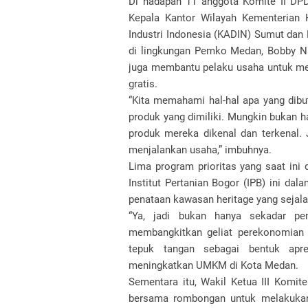
Di hadapan 11 anggota Komite II DPD 
Kepala Kantor Wilayah Kementeria
Industri Indonesia (KADIN) Sumut dan
di lingkungan Pemko Medan, Bobby N
juga membantu pelaku usaha untuk men
gratis.
“Kita memahami hal-hal apa yang dib
produk yang dimiliki. Mungkin bukan ha
produk mereka dikenal dan terkenal. 
menjalankan usaha,” imbuhnya.
Lima program prioritas yang saat ini
Institut Pertanian Bogor (IPB) ini da
penataan kawasan heritage yang seja
“Ya, jadi bukan hanya sekadar pem
membangkitkan geliat perekonomian
tepuk tangan sebagai bentuk apr
meningkatkan UMKM di Kota Medan.
Sementara itu, Wakil Ketua III Komi
bersama rombongan untuk melakukan