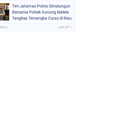
Langsung di Desa
Tim Jatanras Polres Simalungun
Bersama Polsek Gunung Malela
Tangkap Tersangka Curas di Riau
Usai Buron Lintas Provinsi
MBALI
LANJUT »