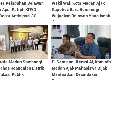
res Pelabuhan Belawan
Wakil Wali Kota Medan Ajak
 Apel Patroli KRYD
Kapolres Baru Bersinergi
Besar Antisipasi 3C
Wujudkan Belawan Yang Indah
dan Aman
Kota Medan Sambangi
Di Seminar Literasi AI, Kominfo
ahas Keandalan Listrik
Medan Ajak Mahasiswa Bijak
ukasi Publik
Manfaatkan Kecerdasan
Buatan