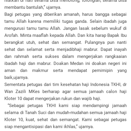
niatkan di hatI selama bisa menolong, tolonglah, selama bisa
membantu bantulah,” ujarnya.
Bagi petugas yang diberikan amanah, harus bangga sebagai
tamu Allah karena memiliki tugas ganda. Selain ibadah juga
mengurusi tamu tamu Allah. Jangan lasak sebelum wukuf di
Arofah. Minta maaflah kepada Allah. Dan kita harap Bapak Ibu
berangkat utuh, sehat dan semangat. Pulangnya pun nanti
sehat dan selamat serta menjadibhaji mabrur. Dapat inayah
dan rahmah serta sukses dalam mengerjakan rangkaaian
ibadah haji dan mabrur. Doakan Medan ini doakan negeri ini
aman dan makmur serta mendapat pemimipin yang
baik,ujarnya.
Sementata petugas dari tim kesehatan haji Indonesia TKHI, dr
Wan Zazili MKes berharap agar semua jamaah calon haji
Kloter 10 dapat mengerjakan rukun dan wajib haji.
“Sebagai petugas TKHI kami siap mendampingi jamaah
selama di Tanah Suci dan mudah-mudahan semua jamaah haji
Kloter 10, kuat, sehat dan semangat. Kami sebagai petugas
siap mengantisipasi dan kami ikhlas,” ujarnya.