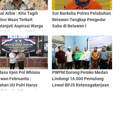
sal Arbie : Kita Tagih
Sat Narkoba Polres Pelabuhan
Rico Waas Terkait
Belawan Tangkap Pengedar
lanjuti Aspirasi Warga
Sabu di Belawan I
 WA Anggota DPRD
n
asu Irjen Pol Whisnu
PWPM Dorong Pemko Medan
wan Februanto :
Lindungi 16.000 Pemulung
ahan UU Polri Harus
Lewat BPJS Ketenagakerjaan
di Fondasi Penguatan
sionalisme dan
bilitas Personel