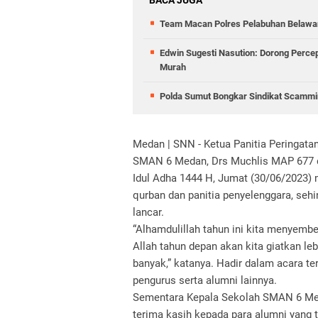
BACA JUGA
Team Macan Polres Pelabuhan Belawan
Edwin Sugesti Nasution: Dorong Perc
Murah
Polda Sumut Bongkar Sindikat Scammin
Medan | SNN - Ketua Panitia Peringatan
SMAN 6 Medan, Drs Muchlis MAP 677 
Idul Adha 1444 H, Jumat (30/06/2023)
qurban dan panitia penyelenggara, sehi
lancar.
“Alhamdulillah tahun ini kita menyembe
Allah tahun depan akan kita giatkan leb
banyak,” katanya. Hadir dalam acara 
pengurus serta alumni lainnya.
Sementara Kepala Sekolah SMAN 6 Med
terima kasih kepada para alumni yang