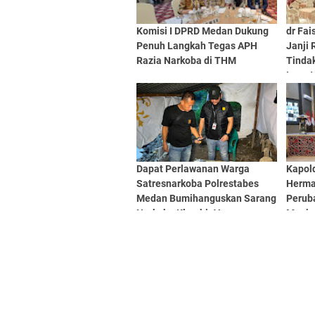
Komisi I DPRD Medan Dukung
dr Fai
Penuh Langkah Tegas APH
Janji 
Razia Narkoba di THM
Tindak
Lewat
Meda
Dapat Perlawanan Warga
Kapold
Satresnarkoba Polrestabes
Herma
Medan Bumihanguskan Sarang
Perub
Narkoba Klambir V
Menja
Profe
Akunta