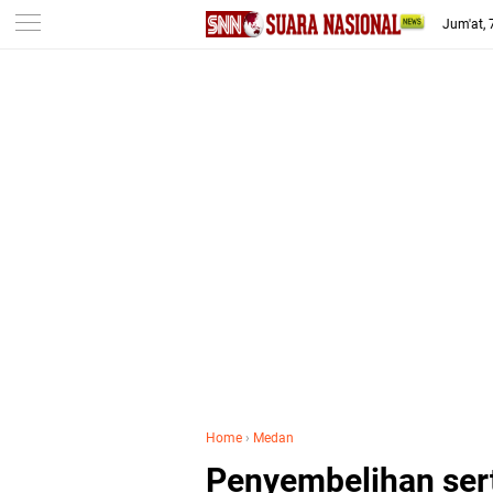
-->
Jum'at,
Home
›
Medan
Penyembelihan ser