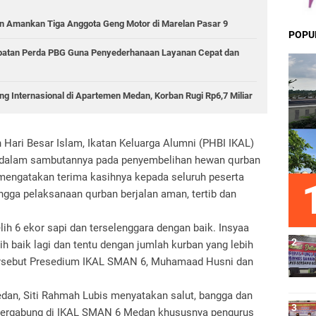
 Amankan Tiga Anggota Geng Motor di Marelan Pasar 9
POPU
epatan Perda PBG Guna Penyederhanaan Layanan Cepat dan
g Internasional di Apartemen Medan, Korban Rugi Rp6,7 Miliar
 Hari Besar Islam, Ikatan Keluarga Alumni (PHBI IKAL)
dalam sambutannya pada penyembelihan hewan qurban
 mengatakan terima kasihnya kepada seluruh peserta
ngga pelaksanaan qurban berjalan aman, tertib dan
lih 6 ekor sapi dan terselenggara dengan baik. Insyaa
ih baik lagi dan tentu dengan jumlah kurban yang lebih
tersebut Presedium IKAL SMAN 6, Muhamaad Husni dan
an, Siti Rahmah Lubis menyatakan salut, bangga dan
 tergabung di IKAL SMAN 6 Medan khususnya pengurus