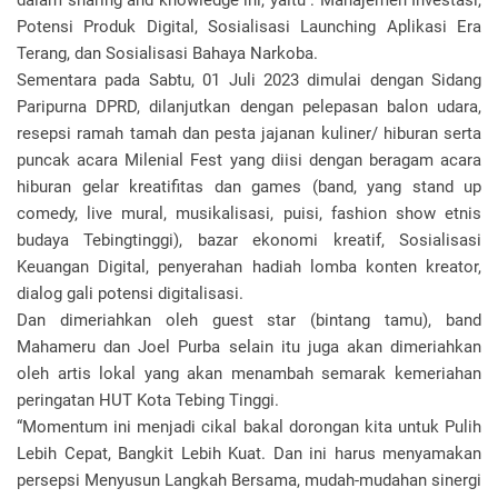
dalam sharing and knowledge ini, yaitu : Manajemen Investasi,
Potensi Produk Digital, Sosialisasi Launching Aplikasi Era
Terang, dan Sosialisasi Bahaya Narkoba.
Sementara pada Sabtu, 01 Juli 2023 dimulai dengan Sidang
Paripurna DPRD, dilanjutkan dengan pelepasan balon udara,
resepsi ramah tamah dan pesta jajanan kuliner/ hiburan serta
puncak acara Milenial Fest yang diisi dengan beragam acara
hiburan gelar kreatifitas dan games (band, yang stand up
comedy, live mural, musikalisasi, puisi, fashion show etnis
budaya Tebingtinggi), bazar ekonomi kreatif, Sosialisasi
Keuangan Digital, penyerahan hadiah lomba konten kreator,
dialog gali potensi digitalisasi.
Dan dimeriahkan oleh guest star (bintang tamu), band
Mahameru dan Joel Purba selain itu juga akan dimeriahkan
oleh artis lokal yang akan menambah semarak kemeriahan
peringatan HUT Kota Tebing Tinggi.
“Momentum ini menjadi cikal bakal dorongan kita untuk Pulih
Lebih Cepat, Bangkit Lebih Kuat. Dan ini harus menyamakan
persepsi Menyusun Langkah Bersama, mudah-mudahan sinergi