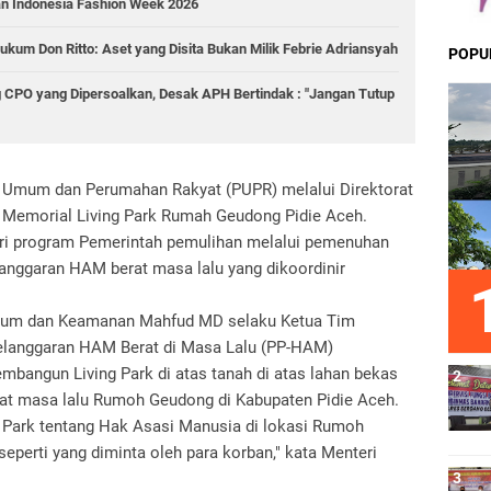
an Indonesia Fashion Week 2026
ukum Don Ritto: Aset yang Disita Bukan Milik Febrie Adriansyah
POPU
 CPO yang Dipersoalkan, Desak APH Bertindak : "Jangan Tutup
n Umum dan Perumahan Rakyat (PUPR) melalui Direktorat
 Memorial Living Park Rumah Geudong Pidie Aceh.
ri program Pemerintah pemulihan melalui pemenuhan
langgaran HAM berat masa lalu yang dikoordinir
Hukum dan Keamanan Mahfud MD selaku Ketua Tim
elanggaran HAM Berat di Masa Lalu (PP-HAM)
bangun Living Park di atas tanah di atas lahan bekas
at masa lalu Rumoh Geudong di Kabupaten Pidie Aceh.
Park tentang Hak Asasi Manusia di lokasi Rumoh
eperti yang diminta oleh para korban," kata Menteri