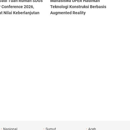
Jadi Tuan Rumah SDGs
Mahasiswa UPER Hadirkan
r Conference 2026,
Teknologi Konstruksi Berbasis
t Nilai Keberlanjutan
Augmented Reality
us
Nasional
Sumut
Aceh