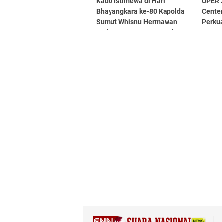
Kado Istimewa di Hari
UPER 
Bhayangkara ke-80 Kapolda
Cente
Sumut Whisnu Hermawan
Perkua
Terima Langsung Nugraha
Kamp
Sakanti dari Presiden Prabowo