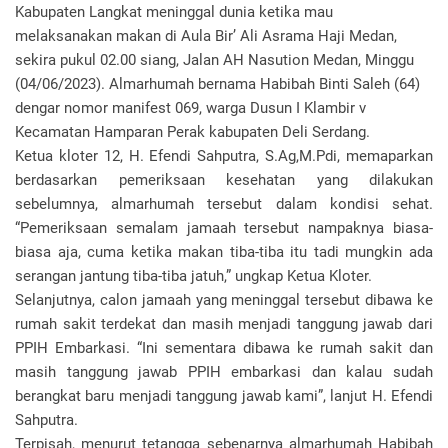
Kabupaten Langkat meninggal dunia ketika mau
melaksanakan makan di Aula Bir’ Ali Asrama Haji Medan,
sekira pukul 02.00 siang, Jalan AH Nasution Medan, Minggu
(04/06/2023). Almarhumah bernama Habibah Binti Saleh (64)
dengar nomor manifest 069, warga Dusun I Klambir v
Kecamatan Hamparan Perak kabupaten Deli Serdang.
Ketua kloter 12, H. Efendi Sahputra, S.Ag,M.Pdi, memaparkan
berdasarkan pemeriksaan kesehatan yang dilakukan
sebelumnya, almarhumah tersebut dalam kondisi sehat.
“Pemeriksaan semalam jamaah tersebut nampaknya biasa-
biasa aja, cuma ketika makan tiba-tiba itu tadi mungkin ada
serangan jantung tiba-tiba jatuh,” ungkap Ketua Kloter.
Selanjutnya, calon jamaah yang meninggal tersebut dibawa ke
rumah sakit terdekat dan masih menjadi tanggung jawab dari
PPIH Embarkasi. “Ini sementara dibawa ke rumah sakit dan
masih tanggung jawab PPIH embarkasi dan kalau sudah
berangkat baru menjadi tanggung jawab kami”, lanjut H. Efendi
Sahputra.
Terpisah, menurut tetangga sebenarnya almarhumah Habibah