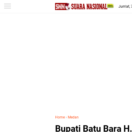
-->
Jum'at,
Home
›
Medan
Bupati Batu Bara H