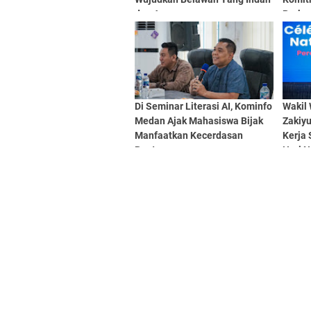
dan Aman
Perkua
Lewat
Di Seminar Literasi AI, Kominfo
Wakil
Medan Ajak Mahasiswa Bijak
Zakiy
Manfaatkan Kecerdasan
Kerja 
Buatan
Hari N
Meda