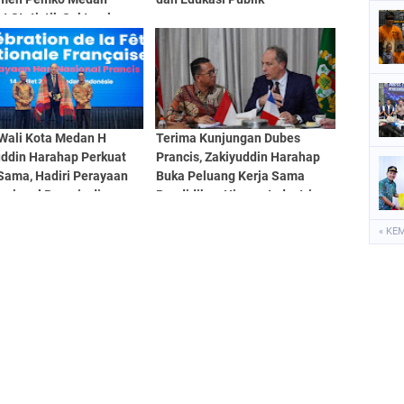
t Statistik Sektoral
 EPSS
 Wali Kota Medan H
Terima Kunjungan Dubes
uddin Harahap Perkuat
Prancis, Zakiyuddin Harahap
Sama, Hadiri Perayaan
Buka Peluang Kerja Sama
asional Prancis di
Pendidikan Hingga Industri
n
Kreatif
« KE