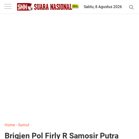
-->
Sabtu, 8 Agustus 2026
Home
›
Sumut
Brigjen Pol Firly R Samosir Putra