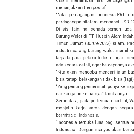
dalam menambah nilai perdagangan bi
menunjukkan tren positif.
“Nilai perdagangan Indonesia-RRT ter
perdagangan bilateral mencapai USD 133
Di sisi lain, hal senada pernah ju
Burung Walet di PT. Husein Alam Indah
Timur, Jumat (30/09/2022) silam. P
industri sarang burung walet memilik
kepada para pelaku industri agar me
ada secara detail, agar ke depannya ek
“Kita akan mencoba mencari jalan ba
bisa, tetapi belakangan tidak bisa (lagi
“Yang penting pemerintah punya kemaj
carikan jalan keluarnya,” tambahnya.
Sementara, pada pertemuan hari ini, 
menjalin kerja sama dengan negara 
bermitra di Indonesia.
“Indonesia terbuka luas bagi semua n
Indonesia. Dengan menyediakan berbag