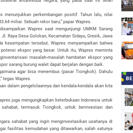
lateral antarkedua negara, yang pada saat ini telah
us menunjukkan perkembangan positif. Tahun lalu, nilai
.64 miliar. Sebuah rekor baru,” papar Wapres.
ga disampaikan Wapres saat mengunjungi UMKM Sarang
, Jl. Raya Desa Golokan, Kecamatan Sidayu, Gresik, Jawa
ada kesempatan tersebut, Wapres menyampaikan bahwa
i potensi ekspor yang besar. Untuk itu, Wapres meminta
nginventarisasi masalah-masalah hambatan ekspor yang
spor sarang burung walet dapat berjalan dengan baik.
gaimana agar bisa menembus (pasar Tiongkok). Dahulu
),” tegas Wapres.
uan dalam pengelolaannya dan kendala-kendala akan kita
Wapres juga mengungkapkan keterbukaan Indonesia untuk
sahabat, termasuk Tiongkok, untuk berinvestasi dan
egara sahabat yang ingin menginvestasikan usahanya di
ai fasilitas kemudahan yang ditawarkan, salah satunya