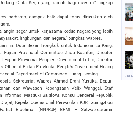
ndang Cipta Kerja yang ramah bagi investor,” ungkap
res berharap, dampak baik dapat terus dirasakan oleh
egara.
angin segar untuk kerjasama kedua negara yang lebih
asyarakat, lingkungan, dan negara,” pungkas Wapres.
uan ini, Duta Besar Tiongkok untuk Indonesia Lu Kang,
 Fujian Provincial Committee Zhou Kuanfen, Director
of Fujian Provincial People’s Government Li Lin, Director
rs Office of Fujian Provincial People’s Government Huang
 Provincial Department of Commerce Huang Heming.
« KE
pala Sekretariat Wapres Ahmad Erani Yustika, Deputi
tahan dan Wawasan Kebangsaan Velix Wanggai, Staf
 Informasi Masduki Baidlowi, Konsul Jenderal Republik
Drajat, Kepala Operasional Perwakilan KJRI Guangzhou
Farhat Brachma. (NN/RJP, BPMI – Setwapres/amir