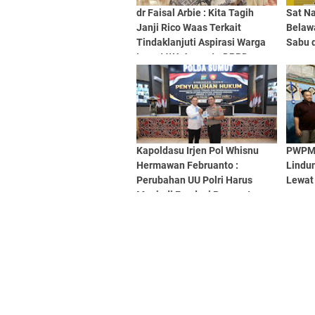
dr Faisal Arbie : Kita Tagih
Sat N
Janji Rico Waas Terkait
Belaw
Tindaklanjuti Aspirasi Warga
Sabu d
Lewat WA Anggota DPRD
Medan
Kapoldasu Irjen Pol Whisnu
PWPM 
Hermawan Februanto :
Lindu
Perubahan UU Polri Harus
Lewat
Menjadi Fondasi Penguatan
Profesionalisme dan
Akuntabilitas Personel