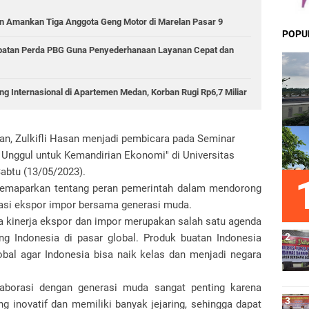
 Amankan Tiga Anggota Geng Motor di Marelan Pasar 9
POPU
epatan Perda PBG Guna Penyederhanaan Layanan Cepat dan
g Internasional di Apartemen Medan, Korban Rugi Rp6,7 Miliar
an, Zulkifli Hasan menjadi pembicara pada Seminar
nggul untuk Kemandirian Ekonomi" di Universitas
abtu (13/05/2023).
emaparkan tentang peran pemerintah dalam mendorong
asi ekspor impor bersama generasi muda.
inerja ekspor dan impor merupakan salah satu agenda
ng Indonesia di pasar global. Produk buatan Indonesia
lobal agar Indonesia bisa naik kelas dan menjadi negara
laborasi dengan generasi muda sangat penting karena
g inovatif dan memiliki banyak jejaring, sehingga dapat