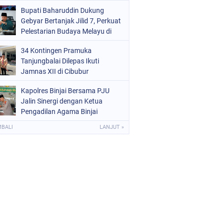
Kota Binjai
Bupati Baharuddin Dukung
Gebyar Bertanjak Jilid 7, Perkuat
Pelestarian Budaya Melayu di
Batu Bara
34 Kontingen Pramuka
Tanjungbalai Dilepas Ikuti
Jamnas XII di Cibubur
Kapolres Binjai Bersama PJU
Jalin Sinergi dengan Ketua
Pengadilan Agama Binjai
MBALI
LANJUT »