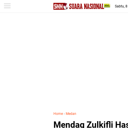
-->
Sabtu, 
Home
›
Medan
Mendag Zulkifli H