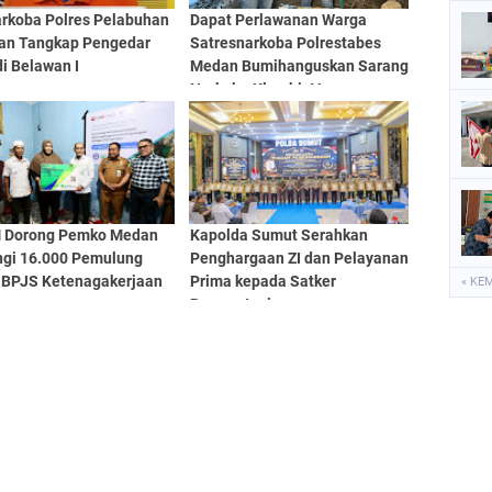
arkoba Polres Pelabuhan
Dapat Perlawanan Warga
an Tangkap Pengedar
Satresnarkoba Polrestabes
i Belawan I
Medan Bumihanguskan Sarang
Narkoba Klambir V
Dorong Pemko Medan
Kapolda Sumut Serahkan
ngi 16.000 Pemulung
Penghargaan ZI dan Pelayanan
 BPJS Ketenagakerjaan
Prima kepada Satker
« KE
Berprestasi