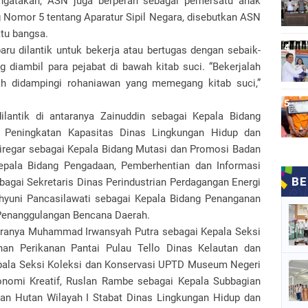
ngatakan, ASN juga berperan sebagai pemersatu anak
Nomor 5 tentang Aparatur Sipil Negara, disebutkan ASN
tu bangsa.
ru dilantik untuk bekerja atau bertugas dengan sebaik-
 diambil para pejabat di bawah kitab suci. “Bekerjalah
pah didampingi rohaniawan yang memegang kitab suci,”
ilantik di antaranya Zainuddin sebagai Kepala Bidang
Peningkatan Kapasitas Dinas Lingkungan Hidup dan
egar sebagai Kepala Bidang Mutasi dan Promosi Badan
epala Bidang Pengadaan, Pemberhentian dan Informasi
gai Sekretaris Dinas Perindustrian Perdagangan Energi
hyuni Pancasilawati sebagai Kepala Bidang Penanganan
 Penanggulangan Bencana Daerah.
taranya Muhammad Irwansyah Putra sebagai Kepala Seksi
an Perikanan Pantai Pulau Tello Dinas Kelautan dan
epala Seksi Koleksi dan Konservasi UPTD Museum Negeri
nomi Kreatif, Ruslan Rambe sebagai Kepala Subbagian
n Hutan Wilayah I Stabat Dinas Lingkungan Hidup dan