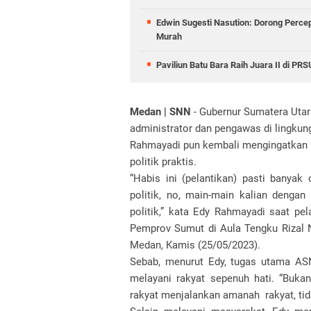
Edwin Sugesti Nasution: Dorong Perc
Murah
Paviliun Batu Bara Raih Juara II di P
Medan | SNN
- Gubernur Sumatera Uta
administrator dan pengawas di lingkun
Rahmayadi pun kembali mengingatkan par
politik praktis.
“Habis ini (pelantikan) pasti banya
politik, no, main-main kalian denga
politik,” kata Edy Rahmayadi saat pe
Pemprov Sumut di Aula Tengku Rizal N
Medan, Kamis (25/05/2023).
Sebab, menurut Edy, tugas utama AS
melayani rakyat sepenuh hati. “Bukan
rakyat menjalankan amanah rakyat, tid