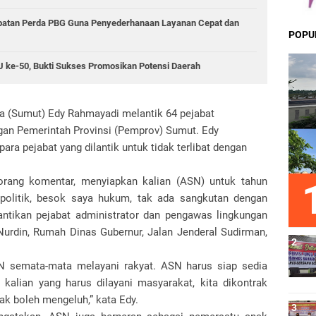
epatan Perda PBG Guna Penyederhanaan Layanan Cepat dan
POPU
RSU ke-50, Bukti Sukses Promosikan Potensi Daerah
ra (Sumut) Edy Rahmayadi melantik 64 pejabat
gan Pemerintah Provinsi (Pemprov) Sumut. Edy
a pejabat yang dilantik untuk tidak terlibat dengan
k orang komentar, menyiapkan kalian (ASN) untuk tahun
n politik, besok saya hukum, tak ada sangkutan dengan
lantikan pejabat administrator dan pengawas lingkungan
urdin, Rumah Dinas Gubernur, Jalan Jenderal Sudirman,
N semata-mata melayani rakyat. ASN harus siap sedia
 kalian yang harus dilayani masyarakat, kita dikontrak
ak boleh mengeluh,” kata Edy.