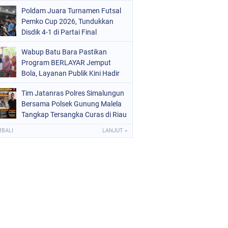
Poldam Juara Turnamen Futsal
Pemko Cup 2026, Tundukkan
Disdik 4-1 di Partai Final
Wabup Batu Bara Pastikan
Program BERLAYAR Jemput
Bola, Layanan Publik Kini Hadir
Langsung di Desa
Tim Jatanras Polres Simalungun
Bersama Polsek Gunung Malela
Tangkap Tersangka Curas di Riau
Usai Buron Lintas Provinsi
MBALI
LANJUT »