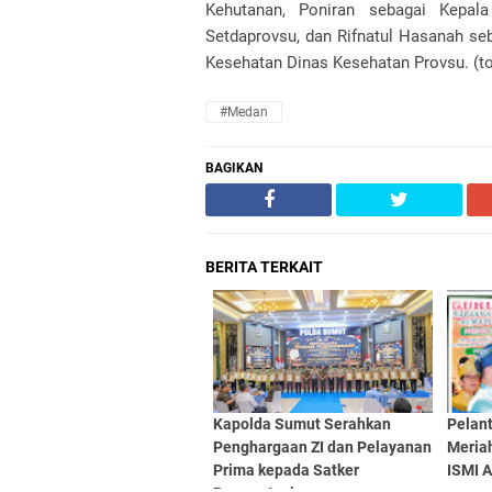
Kehutanan, Poniran sebagai Kepal
Setdaprovsu, dan Rifnatul Hasanah se
Kesehatan Dinas Kesehatan Provsu. (t
#Medan
BAGIKAN
BERITA TERKAIT
Kapolda Sumut Serahkan
Pelan
Penghargaan ZI dan Pelayanan
Meriah
Prima kepada Satker
ISMI 