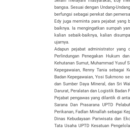
Selain melayani masyarakat, Edy me
bangsa. Sesuai dengan Undang-Undang 
berfungsi sebagai perekat dan pemersa
Edy juga meminta para pejabat yang ba
baiknya. Ia mengingatkan sumpah yang
kalian sebaik-baiknya, kalian disum
ujarnya.
Adapun pejabat administrator yang d
Perlindungan Penegakan Hukum dan 
Kehutanan Sumut, Muhammad Yusuf Sir
Kepegawaian, Renny Tania sebagai K
Badan Kepegawaian, Yosi Sukmono seba
dan Sumber Daya Mineral, dan Sri Wa
Darurat, Peralatan dan Logistik Badan
Pejabat pengawas yang dilantik di an
Sarana Dan Prasarana UPTD Pelabuh
Perikanan, Fadlan Minallah sebagai K
Dinas Kebudayaan Pariwisata dan Eko
Tata Usaha UPTD Kesatuan Pengelolaa