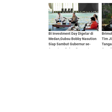
Berprestasi
BI Investment Day Digelar di
Brimo
Medan,Gubsu Bobby Nasution
Tim J
Siap Sambut Gubernur se-
Tanga
Sumatera Bahas Penguatan
Grand
Investasi