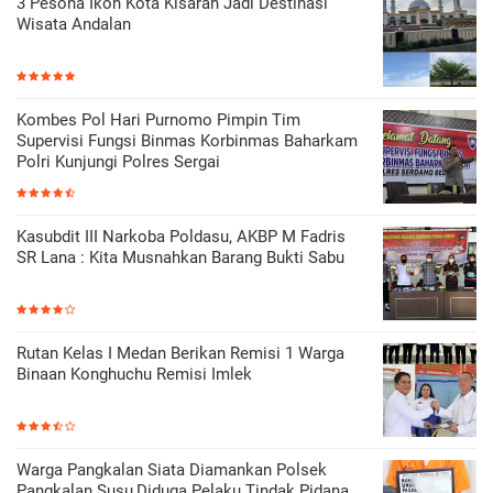
3 Pesona Ikon Kota Kisaran Jadi Destinasi
Wisata Andalan
Kombes Pol Hari Purnomo Pimpin Tim
Supervisi Fungsi Binmas Korbinmas Baharkam
Polri Kunjungi Polres Sergai
Kasubdit III Narkoba Poldasu, AKBP M Fadris
SR Lana : Kita Musnahkan Barang Bukti Sabu
Rutan Kelas I Medan Berikan Remisi 1 Warga
Binaan Konghuchu Remisi Imlek
Warga Pangkalan Siata Diamankan Polsek
Pangkalan Susu,Diduga Pelaku Tindak Pidana