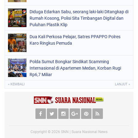
Diduga Edarkan Sabu, seorang laki-laki Ditangkap di
Rumah Kosong, Polisi Sita Timbangan Digital dan
Puluhan Plastik Klip
Dua Kali Perkosa Pelajar, Satres PPAPPO Polres
Karo Ringkus Pemuda
Polda Sumut Bongkar Sindikat Scamming
Internasional di Apartemen Medan, Korban Rugi
Rp6,7 Miliar
« KEMBALI
LANJUT »
Copyright ©
2026
SNN | Suara Nasional News