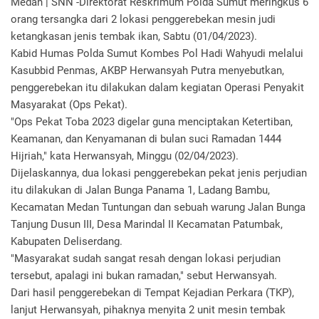
Medan | SNN -Direktorat Reskrimum Polda Sumut meringkus 6
orang tersangka dari 2 lokasi penggerebekan mesin judi
ketangkasan jenis tembak ikan, Sabtu (01/04/2023).
Kabid Humas Polda Sumut Kombes Pol Hadi Wahyudi melalui
Kasubbid Penmas, AKBP Herwansyah Putra menyebutkan,
penggerebekan itu dilakukan dalam kegiatan Operasi Penyakit
Masyarakat (Ops Pekat).
"Ops Pekat Toba 2023 digelar guna menciptakan Ketertiban,
Keamanan, dan Kenyamanan di bulan suci Ramadan 1444
Hijriah," kata Herwansyah, Minggu (02/04/2023).
Dijelaskannya, dua lokasi penggerebekan pekat jenis perjudian
itu dilakukan di Jalan Bunga Panama 1, Ladang Bambu,
Kecamatan Medan Tuntungan dan sebuah warung Jalan Bunga
Tanjung Dusun III, Desa Marindal II Kecamatan Patumbak,
Kabupaten Deliserdang.
"Masyarakat sudah sangat resah dengan lokasi perjudian
tersebut, apalagi ini bukan ramadan," sebut Herwansyah.
Dari hasil penggerebekan di Tempat Kejadian Perkara (TKP),
lanjut Herwansyah, pihaknya menyita 2 unit mesin tembak