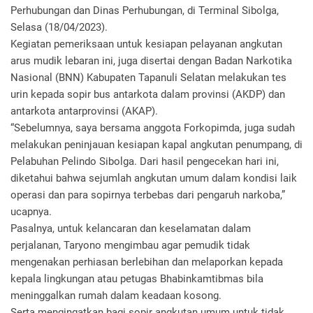
Perhubungan dan Dinas Perhubungan, di Terminal Sibolga,
Selasa (18/04/2023).
Kegiatan pemeriksaan untuk kesiapan pelayanan angkutan
arus mudik lebaran ini, juga disertai dengan Badan Narkotika
Nasional (BNN) Kabupaten Tapanuli Selatan melakukan tes
urin kepada sopir bus antarkota dalam provinsi (AKDP) dan
antarkota antarprovinsi (AKAP).
“Sebelumnya, saya bersama anggota Forkopimda, juga sudah
melakukan peninjauan kesiapan kapal angkutan penumpang, di
Pelabuhan Pelindo Sibolga. Dari hasil pengecekan hari ini,
diketahui bahwa sejumlah angkutan umum dalam kondisi laik
operasi dan para sopirnya terbebas dari pengaruh narkoba,”
ucapnya.
Pasalnya, untuk kelancaran dan keselamatan dalam
perjalanan, Taryono mengimbau agar pemudik tidak
mengenakan perhiasan berlebihan dan melaporkan kepada
kepala lingkungan atau petugas Bhabinkamtibmas bila
meninggalkan rumah dalam keadaan kosong.
Serta mengingatkan bagi sopir angkutan umum untuk tidak