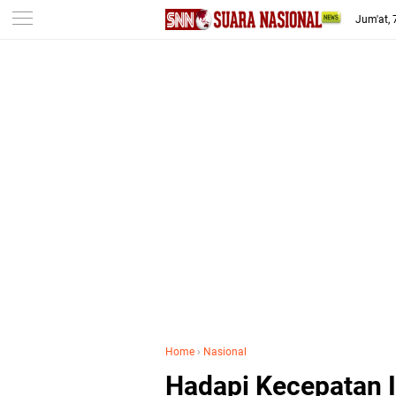
-->
Jum'at,
Home
›
Nasional
Hadapi Kecepatan I