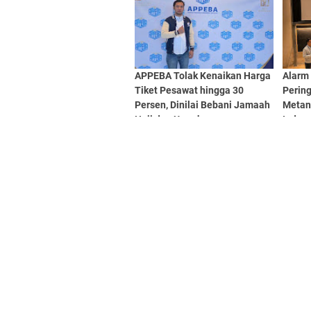
APPEBA Tolak Kenaikan Harga
Alarm
Tiket Pesawat hingga 30
Perin
Persen, Dinilai Bebani Jamaah
Metana
Haji dan Umrah
Indon