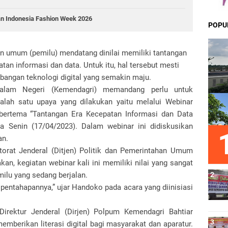
an Indonesia Fashion Week 2026
POPU
n umum (pemilu) mendatang dinilai memiliki tantangan
tan informasi dan data. Untuk itu, hal tersebut mesti
mbangan teknologi digital yang semakin maju.
Dalam Negeri (Kemendagri) memandang perlu untuk
salah satu upaya yang dilakukan yaitu melalui Webinar
bertema “Tantangan Era Kecepatan Informasi dan Data
 Senin (17/04/2023). Dalam webinar ini didiskusikan
an.
torat Jenderal (Ditjen) Politik dan Pemerintahan Umum
n, kegiatan webinar kali ini memiliki nilai yang sangat
milu yang sedang berjalan.
n pentahapannya,” ujar Handoko pada acara yang diinisiasi
irektur Jenderal (Dirjen) Polpum Kemendagri Bahtiar
emberikan literasi digital bagi masyarakat dan aparatur.