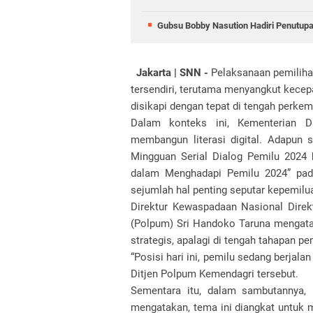
Gubsu Bobby Nasution Hadiri Penutup
Jakarta | SNN -
Pelaksanaan pemiliha
tersendiri, terutama menyangkut kecepa
disikapi dengan tepat di tengah perke
Dalam konteks ini, Kementerian 
membangun literasi digital. Adapun 
Mingguan Serial Dialog Pemilu 2024 
dalam Menghadapi Pemilu 2024” pada
sejumlah hal penting seputar kepemilu
Direktur Kewaspadaan Nasional Direk
(Polpum) Sri Handoko Taruna mengataka
strategis, apalagi di tengah tahapan pe
“Posisi hari ini, pemilu sedang berjala
Ditjen Polpum Kemendagri tersebut.
Sementara itu, dalam sambutannya, D
mengatakan, tema ini diangkat untuk m