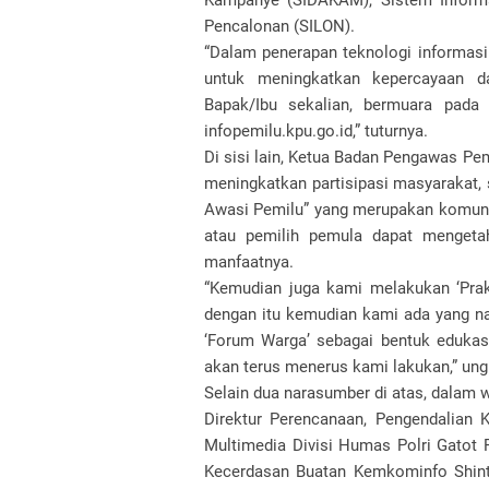
Kampanye (SIDAKAM), Sistem Informa
Pencalonan (SILON).
“Dalam penerapan teknologi informasi
untuk meningkatkan kepercayaan d
Bapak/Ibu sekalian, bermuara pada
infopemilu.kpu.go.id,” tuturnya.
Di sisi lain, Ketua Badan Pengawas P
meningkatkan partisipasi masyarakat, 
Awasi Pemilu” yang merupakan komunita
atau pemilih pemula dapat mengetah
manfaatnya.
“Kemudian juga kami melakukan ‘Praka
dengan itu kemudian kami ada yang na
‘Forum Warga’ sebagai bentuk edukas
akan terus menerus kami lakukan,” un
Selain dua narasumber di atas, dalam w
Direktur Perencanaan, Pengendalian K
Multimedia Divisi Humas Polri Gatot R
Kecerdasan Buatan Kemkominfo Shinta