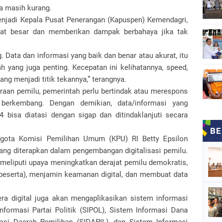
sa masih kurang.
njadi Kepala Pusat Penerangan (Kapuspen) Kemendagri,
ngat besar dan memberikan dampak berbahaya jika tak
. Data dan informasi yang baik dan benar atau akurat, itu
ah yang juga penting. Kecepatan ini kelihatannya, speed,
ang menjadi titik tekannya,” terangnya.
aan pemilu, pemerintah perlu bertindak atau merespons
berkembang. Dengan demikian, data/informasi yang
 bisa diatasi dengan sigap dan ditindaklanjuti secara
ggota Komisi Pemilihan Umum (KPU) RI Betty Epsilon
yang diterapkan dalam pengembangan digitalisasi pemilu.
a meliputi upaya meningkatkan derajat pemilu demokratis,
peserta), menjamin keamanan digital, dan membuat data
ra digital juga akan mengaplikasikan sistem informasi
formasi Partai Politik (SIPOL), Sistem Informasi Dana