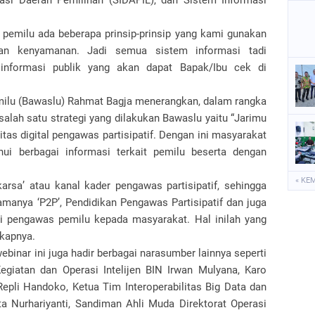
si Daerah Pemilihan (SIDAPIL), dan Sistem Informasi
 pemilu ada beberapa prinsip-prinsip yang kami gunakan
an kenyamanan. Jadi semua sistem informasi tadi
 informasi publik yang akan dapat Bapak/Ibu cek di
emilu (Bawaslu) Rahmat Bagja menerangkan, dalam rangka
salah satu strategi yang dilakukan Bawaslu yaitu “Jarimu
s digital pengawas partisipatif. Dengan ini masyarakat
ui berbagai informasi terkait pemilu beserta dengan
« KE
rsa’ atau kanal kader pengawas partisipatif, sehingga
manya ‘P2P’, Pendidikan Pengawas Partisipatif dan juga
i pengawas pemilu kepada masyarakat. Hal inilah yang
gkapnya.
ebinar ini juga hadir berbagai narasumber lainnya seperti
egiatan dan Operasi Intelijen BIN Irwan Mulyana, Karo
epli Handoko, Ketua Tim Interoperabilitas Big Data dan
 Nurhariyanti, Sandiman Ahli Muda Direktorat Operasi