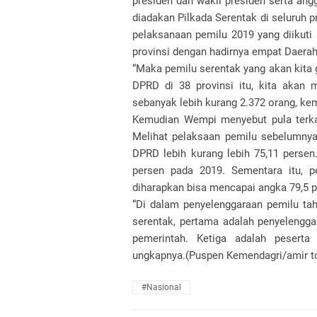
presiden dan wakil presiden serta ang
diadakan Pilkada Serentak di seluruh 
pelaksanaan pemilu 2019 yang diikuti 
provinsi dengan hadirnya empat Daera
“Maka pemilu serentak yang akan kita g
DPRD di 38 provinsi itu, kita akan m
sebanyak lebih kurang 2.372 orang, ke
Kemudian Wempi menyebut pula terkait
Melihat pelaksaan pemilu sebelumnya
DPRD lebih kurang lebih 75,11 perse
persen pada 2019. Sementara itu, p
diharapkan bisa mencapai angka 79,5 p
“Di dalam penyelenggaraan pemilu ta
serentak, pertama adalah penyelengga
pemerintah. Ketiga adalah pesert
ungkapnya.(Puspen Kemendagri/amir t
#Nasional