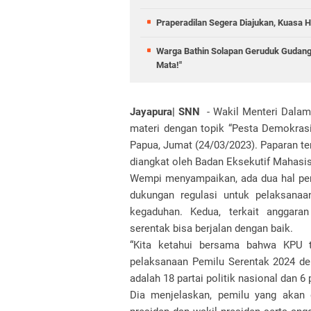
Praperadilan Segera Diajukan, Kuasa H
Warga Bathin Solapan Geruduk Gudang
Mata!"
Jayapura| SNN
- Wakil Menteri Dala
materi dengan topik “Pesta Demokrasi
Papua, Jumat (24/03/2023). Paparan t
diangkat oleh Badan Eksekutif Mahasi
Wempi menyampaikan, ada dua hal pent
dukungan regulasi untuk pelaksanaa
kegaduhan. Kedua, terkait anggara
serentak bisa berjalan dengan baik.
“Kita ketahui bersama bahwa KPU t
pelaksanaan Pemilu Serentak 2024 de
adalah 18 partai politik nasional dan 6 
Dia menjelaskan, pemilu yang akan 