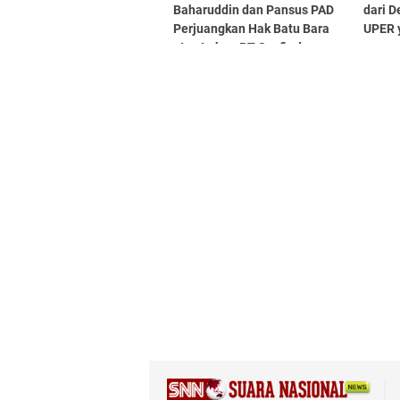
Baharuddin dan Pansus PAD
dari D
Perjuangkan Hak Batu Bara
UPER 
atas Lahan PT Socfindo