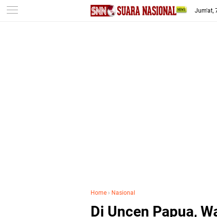
-->
Jum'at,
Home
›
Nasional
Di Uncen Papua, W