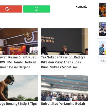
Komentar
awati Resmi Dilantik Jadi
Tak Sekadar Passion, Raditya
« KE
 PW ISMI Jambi, Jadikan
Dika dan Rizky Arief Kupas
Rumah Besar Sarjana
Kunci Sukses Monetisasi
u
Bisnis di UPER
go Renang? Intip 3 Tips
Universitas Pertamina Bedah