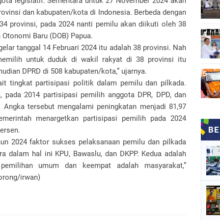
gota legislatif. Sementara untuk 27 November 2024 akan
provinsi dan kabupaten/kota di Indonesia. Berbeda dengan
34 provinsi, pada 2024 nanti pemilu akan diikuti oleh 38
h Otonomi Baru (DOB) Papua.
elar tanggal 14 Februari 2024 itu adalah 38 provinsi. Nah
emilih untuk duduk di wakil rakyat di 38 provinsi itu
mudian DPRD di 508 kabupaten/kota,” ujarnya.
 tingkat partisipasi politik dalam pemilu dan pilkada.
, pada 2014 partisipasi pemilih anggota DPR, DPD, dan
n. Angka tersebut mengalami peningkatan menjadi 81,97
emerintah menargetkan partisipasi pemilih pada 2024
ersen.
hun 2024 faktor sukses pelaksanaan pemilu dan pilkada
ra dalam hal ini KPU, Bawaslu, dan DKPP. Kedua adalah
a pemilihan umum dan keempat adalah masyarakat,”
orong/irwan)