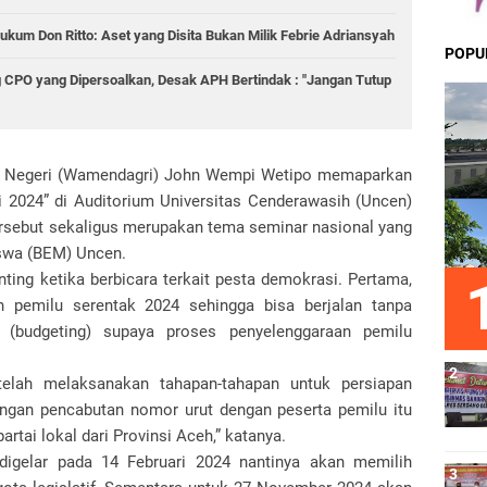
ukum Don Ritto: Aset yang Disita Bukan Milik Febrie Adriansyah
POPU
 CPO yang Dipersoalkan, Desak APH Bertindak : "Jangan Tutup
m Negeri (Wamendagri) John Wempi Wetipo memaparkan
 2024” di Auditorium Universitas Cenderawasih (Uncen)
ersebut sekaligus merupakan tema seminar nasional yang
swa (BEM) Uncen.
ing ketika berbicara terkait pesta demokrasi. Pertama,
n pemilu serentak 2024 sehingga bisa berjalan tanpa
n (budgeting) supaya proses penyelenggaraan pemilu
elah melaksanakan tahapan-tahapan untuk persiapan
ngan pencabutan nomor urut dengan peserta pemilu itu
partai lokal dari Provinsi Aceh,” katanya.
digelar pada 14 Februari 2024 nantinya akan memilih