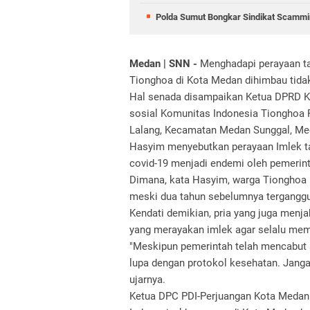
Polda Sumut Bongkar Sindikat Scammin
Medan | SNN -
Menghadapi perayaan ta
Tionghoa di Kota Medan dihimbau tidak
Hal senada disampaikan Ketua DPRD Ko
sosial Komunitas Indonesia Tionghoa Pe
Lalang, Kecamatan Medan Sunggal, Med
Hasyim menyebutkan perayaan Imlek ta
covid-19 menjadi endemi oleh pemerint
Dimana, kata Hasyim, warga Tionghoa 
meski dua tahun sebelumnya terganggu
Kendati demikian, pria yang juga menj
yang merayakan imlek agar selalu mem
"Meskipun pemerintah telah mencabut s
lupa dengan protokol kesehatan. Jangan
ujarnya.
Ketua DPC PDI-Perjuangan Kota Medan 