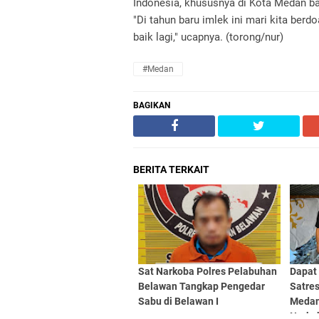
Indonesia, khususnya di Kota Medan ba
"Di tahun baru imlek ini mari kita be
baik lagi," ucapnya. (torong/nur)
#Medan
BAGIKAN
BERITA TERKAIT
Sat Narkoba Polres Pelabuhan
Dapat
Belawan Tangkap Pengedar
Satre
Sabu di Belawan I
Medan
Narko