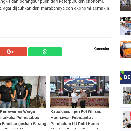
ngkit dan berangsur pulih dari keterpurukan ekonomi.
rdoa agar dijauhkan dari marabahaya dan ekonomi semakin
Komentar
 Perlawanan Warga
Kapoldasu Irjen Pol Whisnu
snarkoba Polrestabes
Hermawan Februanto :
 Bumihanguskan Sarang
Perubahan UU Polri Harus
ba Klambir V
Menjadi Fondasi Penguatan