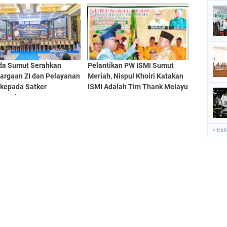
Profesionalisme dan
Akuntabilitas Personel
da Sumut Serahkan
Pelantikan PW ISMI Sumut
argaan ZI dan Pelayanan
Meriah, Nispul Khoiri Katakan
 kepada Satker
ISMI Adalah Tim Thank Melayu
stasi
« KE