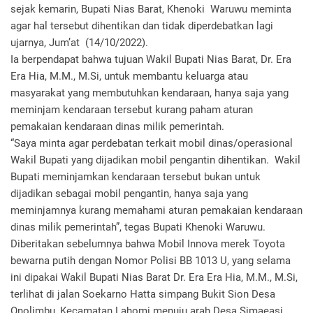
sejak kemarin, Bupati Nias Barat, Khenoki Waruwu meminta
agar hal tersebut dihentikan dan tidak diperdebatkan lagi
ujarnya, Jum’at (14/10/2022).
Ia berpendapat bahwa tujuan Wakil Bupati Nias Barat, Dr. Era
Era Hia, M.M., M.Si, untuk membantu keluarga atau
masyarakat yang membutuhkan kendaraan, hanya saja yang
meminjam kendaraan tersebut kurang paham aturan
pemakaian kendaraan dinas milik pemerintah.
“Saya minta agar perdebatan terkait mobil dinas/operasional
Wakil Bupati yang dijadikan mobil pengantin dihentikan. Wakil
Bupati meminjamkan kendaraan tersebut bukan untuk
dijadikan sebagai mobil pengantin, hanya saja yang
meminjamnya kurang memahami aturan pemakaian kendaraan
dinas milik pemerintah”, tegas Bupati Khenoki Waruwu.
Diberitakan sebelumnya bahwa Mobil Innova merek Toyota
bewarna putih dengan Nomor Polisi BB 1013 U, yang selama
ini dipakai Wakil Bupati Nias Barat Dr. Era Era Hia, M.M., M.Si,
terlihat di jalan Soekarno Hatta simpang Bukit Sion Desa
Onolimbu, Kecamatan Lahomi menuju arah Desa Simaeasi,