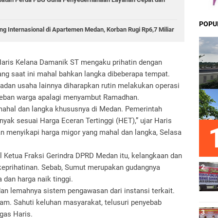
POPU
g Internasional di Apartemen Medan, Korban Rugi Rp6,7 Miliar
ris Kelana Damanik ST mengaku prihatin dengan
ang saat ini mahal bahkan langka dibeberapa tempat.
dan usaha lainnya diharapkan rutin melakukan operasi
beban warga apalagi menyambut Ramadhan.
mahal dan langka khususnya di Medan. Pemerintah
yak sesuai Harga Eceran Tertinggi (HET),” ujar Haris
n menyikapi harga migor yang mahal dan langka, Selasa
l Ketua Fraksi Gerindra DPRD Medan itu, kelangkaan dan
keprihatinan. Sebab, Sumut merupakan gudangnya
dan harga naik tinggi.
 dan lemahnya sistem pengawasan dari instansi terkait.
iam. Sahuti keluhan masyarakat, telusuri penyebab
egas Haris.