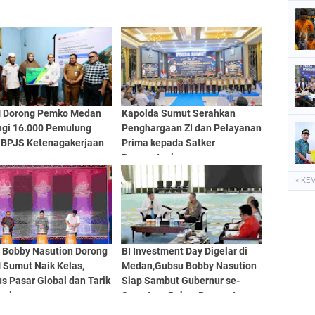
Dorong Pemko Medan
Kapolda Sumut Serahkan
ngi 16.000 Pemulung
Penghargaan ZI dan Pelayanan
 BPJS Ketenagakerjaan
Prima kepada Satker
Berprestasi
« KE
 Bobby Nasution Dorong
BI Investment Day Digelar di
Sumut Naik Kelas,
Medan,Gubsu Bobby Nasution
s Pasar Global dan Tarik
Siap Sambut Gubernur se-
asi
Sumatera Bahas Penguatan
Investasi