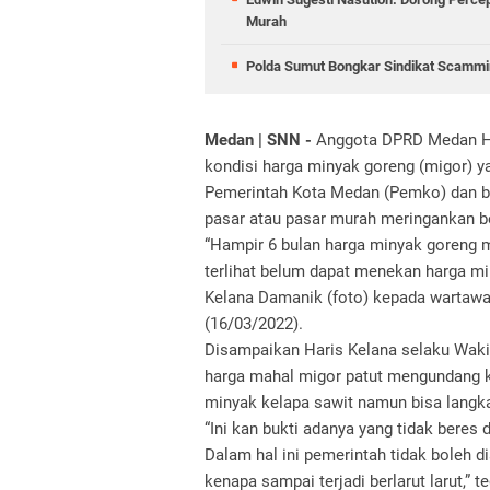
Murah
Polda Sumut Bongkar Sindikat Scammin
Medan | SNN -
Anggota DPRD Medan Ha
kondisi harga minyak goreng (migor) y
Pemerintah Kota Medan (Pemko) dan ba
pasar atau pasar murah meringankan 
“Hampir 6 bulan harga minyak goreng 
terlihat belum dapat menekan harga min
Kelana Damanik (foto) kepada wartawa
(16/03/2022).
Disampaikan Haris Kelana selaku Waki
harga mahal migor patut mengundang 
minyak kelapa sawit namun bisa langka 
“Ini kan bukti adanya yang tidak beres
Dalam hal ini pemerintah tidak boleh d
kenapa sampai terjadi berlarut larut,” t