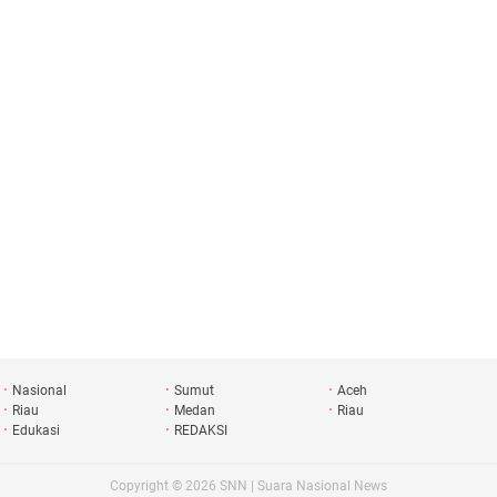
Nasional
Sumut
Aceh
Riau
Medan
Riau
Edukasi
REDAKSI
Copyright ©
2026
SNN | Suara Nasional News