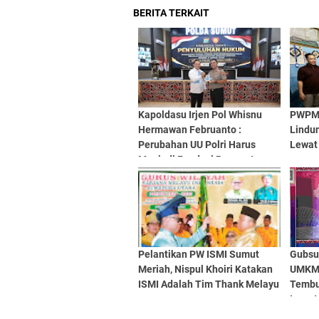
BERITA TERKAIT
Kapoldasu Irjen Pol Whisnu
PWPM 
Hermawan Februanto :
Lindu
Perubahan UU Polri Harus
Lewat
Menjadi Fondasi Penguatan
Profesionalisme dan
Akuntabilitas Personel
Pelantikan PW ISMI Sumut
Gubsu
Meriah, Nispul Khoiri Katakan
UMKM 
ISMI Adalah Tim Thank Melayu
Tembu
Invest