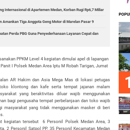
g Internasional di Apartemen Medan, Korban Rugi Rp6,7 Miliar
POPU
 Amankan Tiga Anggota Geng Motor di Marelan Pasar 9
epatan Perda PBG Guna Penyederhanaan Layanan Cepat dan
anakan PPKM Level 4 kegiatan dimulai apel di lapangan
anit I Polsek Medan Area Iptu M Robah Tarigan, Jumat
 Jalan AR Hakim dan Asia Mega Mas di lokasi petugas
-toko klontong dan kafe serta tempat jajanan malam
arakat yang beraktivitas diluar wajib menggunakan
unan bagi pengusaha tempat perbelanjaan dan toko wajib
gi masyarakat yang tidak menggunakan masker di beri
s.
bat kegiatan tersebut 6 Personil Polsek Medan Area, 3
pta, 2 Personil Satpol PP, 35 Personil Kecamatan Medan