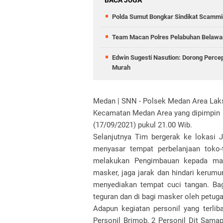
BACA JUGA
Polda Sumut Bongkar Sindikat Scammin
Team Macan Polres Pelabuhan Belawan
Edwin Sugesti Nasution: Dorong Perc
Murah
Medan | SNN - Polsek Medan Area Laks
Kecamatan Medan Area yang dipimpin P
(17/09/2021) pukul 21.00 Wib.
Selanjutnya Tim bergerak ke lokasi
menyasar tempat perbelanjaan toko
melakukan Pengimbauan kepada masy
masker, jaga jarak dan hindari kerum
menyediakan tempat cuci tangan. Ba
teguran dan di bagi masker oleh petuga
Adapun kegiatan personil yang terli
Personil Brimob, 2 Personil Dit Sama