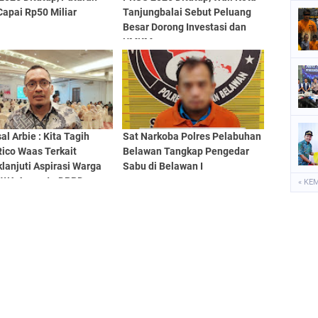
apai Rp50 Miliar
Tanjungbalai Sebut Peluang
Besar Dorong Investasi dan
UMKM
sal Arbie : Kita Tagih
Sat Narkoba Polres Pelabuhan
Rico Waas Terkait
Belawan Tangkap Pengedar
lanjuti Aspirasi Warga
Sabu di Belawan I
 WA Anggota DPRD
« KE
n