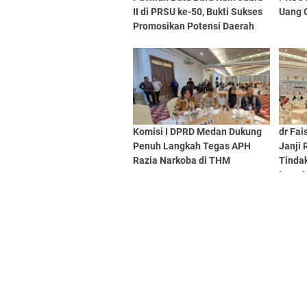
II di PRSU ke-50, Bukti Sukses
Uang C
Promosikan Potensi Daerah
Komisi I DPRD Medan Dukung
dr Fai
Penuh Langkah Tegas APH
Janji 
Razia Narkoba di THM
Tindak
Lewat
Meda