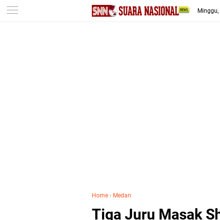
-->
Minggu,
Home
›
Medan
Tiga Juru Masak S