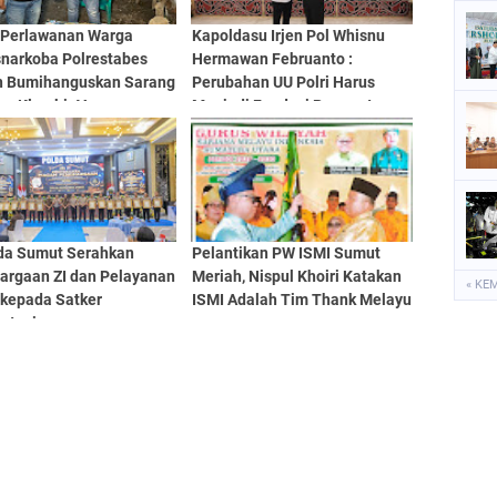
 Perlawanan Warga
Kapoldasu Irjen Pol Whisnu
snarkoba Polrestabes
Hermawan Februanto :
 Bumihanguskan Sarang
Perubahan UU Polri Harus
ba Klambir V
Menjadi Fondasi Penguatan
Profesionalisme dan
Akuntabilitas Personel
da Sumut Serahkan
Pelantikan PW ISMI Sumut
argaan ZI dan Pelayanan
Meriah, Nispul Khoiri Katakan
« KE
 kepada Satker
ISMI Adalah Tim Thank Melayu
stasi