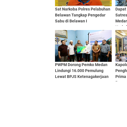
Sat Narkoba Polres Pelabuhan
Dapat
Belawan Tangkap Pengedar
Satre
Sabu di Belawan I
Medan
Narko
PWPM Dorong Pemko Medan
Kapol
Lindungi 16.000 Pemulung
Pengh
Lewat BPJS Ketenagakerjaan
Prima
Berpre