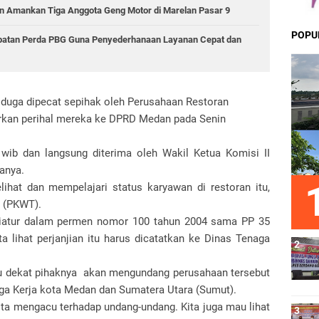
 Amankan Tiga Anggota Geng Motor di Marelan Pasar 9
POPU
epatan Perda PBG Guna Penyederhanaan Layanan Cepat dan
iduga dipecat sepihak oleh Perusahaan Restoran
kan perihal mereka ke DPRD Medan pada Senin
 wib dan langsung diterima oleh Wakil Ketua Komisi II
anya.
ihat dan mempelajari status karyawan di restoran itu,
u (PKWT).
u diatur dalam permen nomor 100 tahun 2004 sama PP 35
ta lihat perjanjian itu harus dicatatkan ke Dinas Tenaga
 dekat pihaknya akan mengundang perusahaan tersebut
aga Kerja kota Medan dan Sumatera Utara (Sumut).
Kita mengacu terhadap undang-undang. Kita juga mau lihat