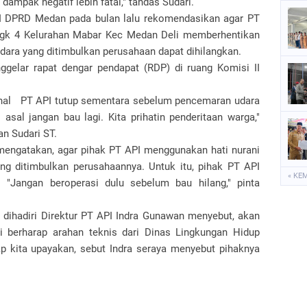
dampak negatif lebih fatal," tandas Sudari.
 II DPRD Medan pada bulan lalu rekomendasikan agar PT
ingk 4 Kelurahan Mabar Kec Medan Deli memberhentikan
ara yang ditimbulkan perusahaan dapat dihilangkan.
ggelar rapat dengar pendapat (RDP) di ruang Komisi II
nal PT API tutup sementara sebelum pencemaran udara
 asal jangan bau lagi. Kita prihatin penderitaan warga,"
n Sudari ST.
mengatakan, agar pihak PT API menggunakan hati nurani
ng ditimbulkan perusahaannya. Untuk itu, pihak PT API
« KE
 "Jangan beroperasi dulu sebelum bau hilang," pinta
dihadiri Direktur PT API Indra Gunawan menyebut, akan
 berharap arahan teknis dari Dinas Lingkungan Hidup
ap kita upayakan, sebut Indra seraya menyebut pihaknya