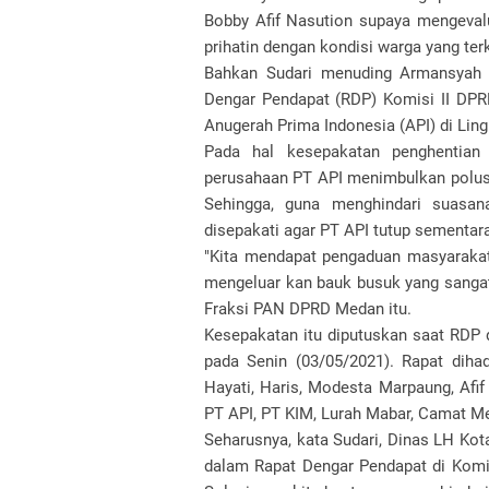
Bobby Afif Nasution supaya mengeval
prihatin dengan kondisi warga yang te
Bahkan Sudari menuding Armansyah 
Dengar Pendapat (RDP) Komisi II DPR
Anugerah Prima Indonesia (API) di Lin
Pada hal kesepakatan penghentian 
perusahaan PT API menimbulkan polusi
Sehingga, guna menghindari suasan
disepakati agar PT API tutup sementa
"Kita mendapat pengaduan masyarakat
mengeluar kan bauk busuk yang sangat
Fraksi PAN DPRD Medan itu.
Kesepakatan itu diputuskan saat RDP
pada Senin (03/05/2021). Rapat diha
Hayati, Haris, Modesta Marpaung, Afi
PT API, PT KIM, Lurah Mabar, Camat M
Seharusnya, kata Sudari, Dinas LH Ko
dalam Rapat Dengar Pendapat di Komi