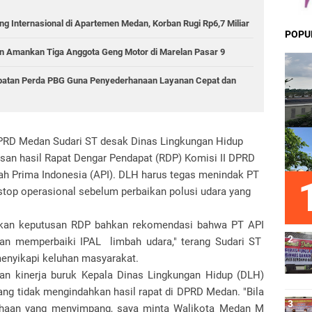
g Internasional di Apartemen Medan, Korban Rugi Rp6,7 Miliar
POPU
 Amankan Tiga Anggota Geng Motor di Marelan Pasar 9
epatan Perda PBG Guna Penyederhanaan Layanan Cepat dan
DPRD Medan Sudari ST desak Dinas Lingkungan Hidup
an hasil Rapat Dengar Pendapat (RDP) Komisi II DPRD
ah Prima Indonesia (API). DLH harus tegas menindak PT
stop operasional sebelum perbaikan polusi udara yang
ankan keputusan RDP bahkan rekomendasi bahwa PT API
an memperbaiki IPAL limbah udara," terang Sudari ST
enyikapi keluhan masyarakat.
n kinerja buruk Kepala Dinas Lingkungan Hidup (DLH)
ng tidak mengindahkan hasil rapat di DPRD Medan. "Bila
sahaan yang menyimpang, saya minta Walikota Medan M