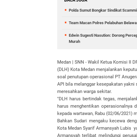
BACA JUGA
Polda Sumut Bongkar Sindikat Scammin
Team Macan Polres Pelabuhan Belawan
Edwin Sugesti Nasution: Dorong Perc
Murah
Medan | SNN - Wakil Ketua Komisi II 
(DLH) Kota Medan menjalankan keputus
soal penutupan operasional PT Anuger
API bila melanggar kesepakatan yakni 
meresahkan warga sekitar.
"DLH harus bertindak tegas, menjal
harus menghentikan operasionalnya d
kepada wartawan, Rabu (02/06/2021) m
Bahkan Sudari mengaku kecewa denga
Kota Medan Syarif Armansyah Lubis ya
Armansyah terlibat melindungi peru