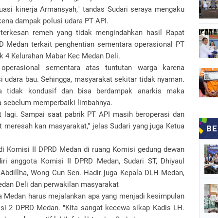
uasi kinerja Armansyah," tandas Sudari seraya mengaku
rkena dampak polusi udara PT API.
terkesan remeh yang tidak mengindahkan hasil Rapat
D Medan terkait penghentian sementara operasional PT
gk 4 Kelurahan Mabar Kec Medan Deli.
operasional sementara atas tuntutan warga karena
 udara bau. Sehingga, masyarakat sekitar tidak nyaman.
a tidak kondusif dan bisa berdampak anarkis maka
ra sebelum memperbaiki limbahnya.
 lagi. Sampai saat pabrik PT API masih beroperasi dan
 meresah kan masyarakat," jelas Sudari yang juga Ketua
 di Komisi II DPRD Medan di ruang Komisi gedung dewan
diri anggota Komisi II DPRD Medan, Sudari ST, Dhiyaul
f Abdillha, Wong Cun Sen. Hadir juga Kepala DLH Medan,
edan Deli dan perwakilan masyarakat
ta Medan harus mejalankan apa yang menjadi kesimpulan
si 2 DPRD Medan. "Kita sangat kecewa sikap Kadis LH.