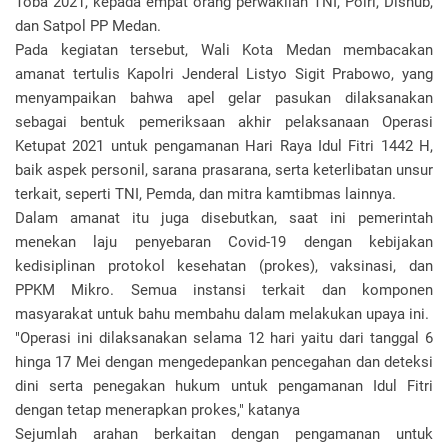
Toba 2021, kepada empat orang perwakilan TNI, Polri, Dishub,
dan Satpol PP Medan.
Pada kegiatan tersebut, Wali Kota Medan membacakan
amanat tertulis Kapolri Jenderal Listyo Sigit Prabowo, yang
menyampaikan bahwa apel gelar pasukan dilaksanakan
sebagai bentuk pemeriksaan akhir pelaksanaan Operasi
Ketupat 2021 untuk pengamanan Hari Raya Idul Fitri 1442 H,
baik aspek personil, sarana prasarana, serta keterlibatan unsur
terkait, seperti TNI, Pemda, dan mitra kamtibmas lainnya.
Dalam amanat itu juga disebutkan, saat ini pemerintah
menekan laju penyebaran Covid-19 dengan kebijakan
kedisiplinan protokol kesehatan (prokes), vaksinasi, dan
PPKM Mikro. Semua instansi terkait dan komponen
masyarakat untuk bahu membahu dalam melakukan upaya ini.
"Operasi ini dilaksanakan selama 12 hari yaitu dari tanggal 6
hinga 17 Mei dengan mengedepankan pencegahan dan deteksi
dini serta penegakan hukum untuk pengamanan Idul Fitri
dengan tetap menerapkan prokes," katanya
Sejumlah arahan berkaitan dengan pengamanan untuk