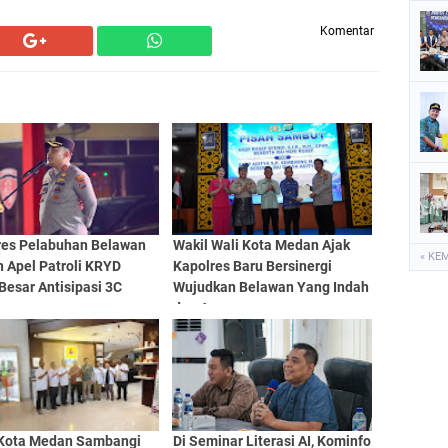
Komentar
res Pelabuhan Belawan
Wakil Wali Kota Medan Ajak
« KE
 Apel Patroli KRYD
Kapolres Baru Bersinergi
Besar Antisipasi 3C
Wujudkan Belawan Yang Indah
dan Aman
Kota Medan Sambangi
Di Seminar Literasi AI, Kominfo