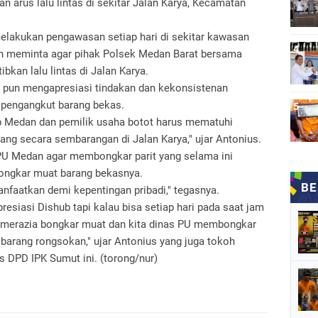
 arus lalu lintas di sekitar Jalan Karya, Kecamatan
elakukan pengawasan setiap hari di sekitar kawasan
dan meminta agar pihak Polsek Medan Barat bersama
bkan lalu lintas di Jalan Karya.
 pun mengapresiasi tindakan dan kekonsistenan
 pengangkut barang bekas.
ub Medan dan pemilik usaha botot harus mematuhi
ng secara sembarangan di Jalan Karya," ujar Antonius.
 PU Medan agar membongkar parit yang selama ini
bongkar muat barang bekasnya.
manfaatkan demi kepentingan pribadi," tegasnya.
esiasi Dishub tapi kalau bisa setiap hari pada saat jam
tas merazia bongkar muat dan kita dinas PU membongkar
barang rongsokan," ujar Antonius yang juga tokoh
 DPD IPK Sumut ini. (torong/nur)