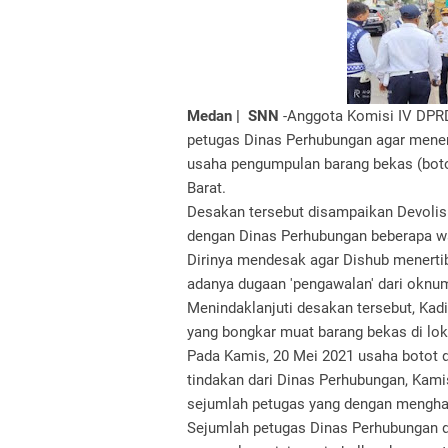
Medan |
SNN
-Anggota Komisi IV DP
petugas Dinas Perhubungan agar mener
usaha pengumpulan barang bekas (boto
Barat.
Desakan tersebut disampaikan Devoli
dengan Dinas Perhubungan beberapa wa
Dirinya mendesak agar Dishub menertib
adanya dugaan 'pengawalan' dari oknu
Menindaklanjuti desakan tersebut, Kadi
yang bongkar muat barang bekas di lok
Pada Kamis, 20 Mei 2021 usaha botot d
tindakan dari Dinas Perhubungan, Kami
sejumlah petugas yang dengan menghal
Sejumlah petugas Dinas Perhubungan d