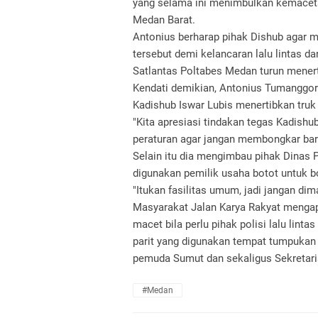
yang selama ini menimbulkan kemacetan
Medan Barat.
Antonius berharap pihak Dishub agar m
tersebut demi kelancaran lalu lintas 
Satlantas Poltabes Medan turun menerti
Kendati demikian, Antonius Tumanggor
Kadishub Iswar Lubis menertibkan truk
"Kita apresiasi tindakan tegas Kadish
peraturan agar jangan membongkar bara
Selain itu dia mengimbau pihak Dinas
digunakan pemilik usaha botot untuk 
"Itukan fasilitas umum, jadi jangan di
Masyarakat Jalan Karya Rakyat mengapr
macet bila perlu pihak polisi lalu lin
parit yang digunakan tempat tumpukan 
pemuda Sumut dan sekaligus Sekretaris
#Medan