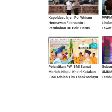
Kapoldasu Irjen Pol Whisnu
PWPM 
Hermawan Februanto :
Lindu
Perubahan UU Polri Harus
Lewat
Menjadi Fondasi Penguatan
Profesionalisme dan
Akuntabilitas Personel
Pelantikan PW ISMI Sumut
Gubsu
Meriah, Nispul Khoiri Katakan
UMKM 
ISMI Adalah Tim Thank Melayu
Tembu
Invest