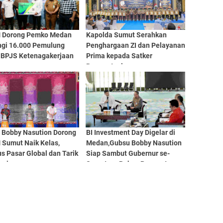
Dorong Pemko Medan
Kapolda Sumut Serahkan
ngi 16.000 Pemulung
Penghargaan ZI dan Pelayanan
 BPJS Ketenagakerjaan
Prima kepada Satker
Berprestasi
 Bobby Nasution Dorong
BI Investment Day Digelar di
Sumut Naik Kelas,
Medan,Gubsu Bobby Nasution
s Pasar Global dan Tarik
Siap Sambut Gubernur se-
asi
Sumatera Bahas Penguatan
Investasi