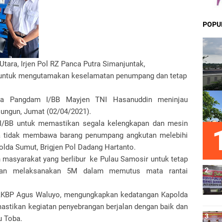
POPU
tara, Irjen Pol RZ Panca Putra Simanjuntak,
 untuk mengutamakan keselamatan penumpang dan tetap
ma Pangdam I/BB Mayjen TNI Hasanuddin meninjau
lungun, Jumat (02/04/2021).
I/BB untuk memastikan segala kelengkapan dan mesin
erta tidak membawa barang penumpang angkutan melebihi
olda Sumut, Brigjen Pol Dadang Hartanto.
masyarakat yang berlibur ke Pulau Samosir untuk tetap
ngan melaksanakan 5M dalam memutus mata rantai
 AKBP Agus Waluyo, mengungkapkan kedatangan Kapolda
tikan kegiatan penyebrangan berjalan dengan baik dan
u Toba.