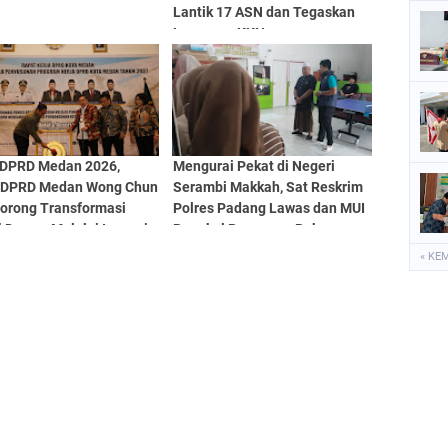
Lantik 17 ASN dan Tegaskan
Larangan KKN
 DPRD Medan 2026,
Mengurai Pekat di Negeri
 DPRD Medan Wong Chun
Serambi Makkah, Sat Reskrim
Dorong Transformasi
Polres Padang Lawas dan MUI
 Dewan Melalui Inovasi
Rangkul Pasangan Bukan
gitalisasi
Muhrim Lewat Tausyiah
« KE