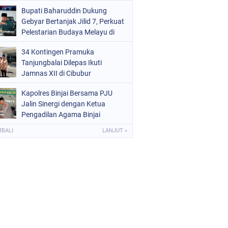
Kota Binjai
Bupati Baharuddin Dukung
Gebyar Bertanjak Jilid 7, Perkuat
Pelestarian Budaya Melayu di
Batu Bara
34 Kontingen Pramuka
Tanjungbalai Dilepas Ikuti
Jamnas XII di Cibubur
Kapolres Binjai Bersama PJU
Jalin Sinergi dengan Ketua
Pengadilan Agama Binjai
MBALI
LANJUT »