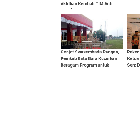
Aktifkan Kembali TIM Anti
Begal
Genjot Swasembada Pangan,
Raker
Pemkab Batu Bara Kucurkan
Ketua
Beragam Program untuk
Sen: 
Nelayan dan Peternak
Fungsi
dan Di