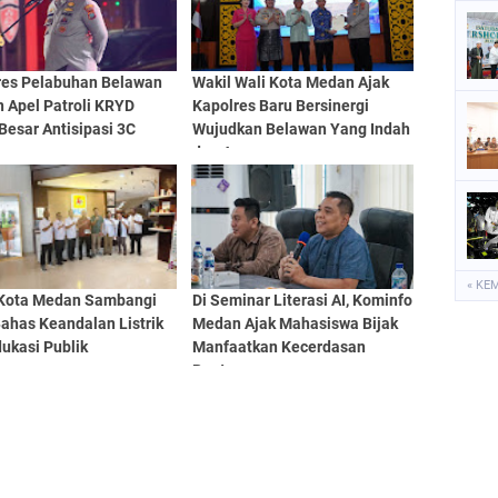
res Pelabuhan Belawan
Wakil Wali Kota Medan Ajak
 Apel Patroli KRYD
Kapolres Baru Bersinergi
Besar Antisipasi 3C
Wujudkan Belawan Yang Indah
dan Aman
« KE
Kota Medan Sambangi
Di Seminar Literasi AI, Kominfo
ahas Keandalan Listrik
Medan Ajak Mahasiswa Bijak
ukasi Publik
Manfaatkan Kecerdasan
Buatan