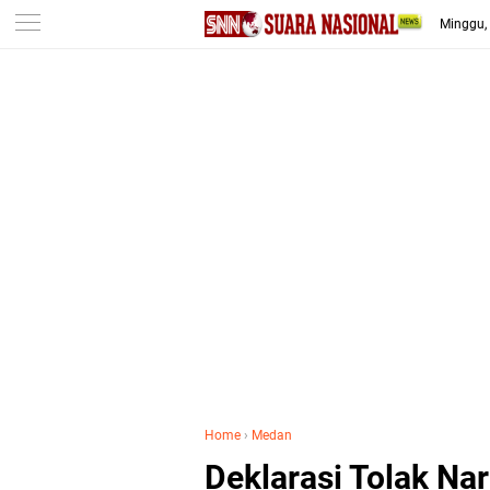
-->
Minggu,
Home
›
Medan
Deklarasi Tolak N