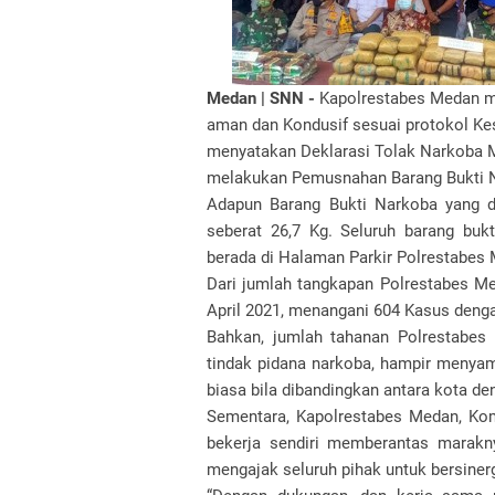
Medan | SNN -
Kapolrestabes Medan me
aman dan Kondusif sesuai protokol Ke
menyatakan Deklarasi Tolak Narkoba M
melakukan Pemusnahan Barang Bukti N
Adapun Barang Bukti Narkoba yang di
seberat 26,7 Kg. Seluruh barang buk
berada di Halaman Parkir Polrestabes
Dari jumlah tangkapan Polrestabes Me
April 2021, menangani 604 Kasus deng
Bahkan, jumlah tahanan Polrestabe
tindak pidana narkoba, hampir menya
biasa bila dibandingkan antara kota de
Sementara, Kapolrestabes Medan, Ko
bekerja sendiri memberantas marakn
mengajak seluruh pihak untuk bersine