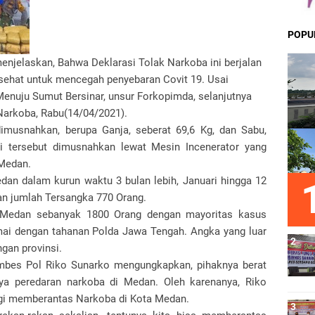
POPU
njelaskan, Bahwa Deklarasi Tolak Narkoba ini berjalan
sehat untuk mencegah penyebaran Covit 19. Usai
enuju Sumut Bersinar, unsur Forkopimda, selanjutnya
arkoba, Rabu(14/04/2021).
musnahkan, berupa Ganja, seberat 69,6 Kg, dan Sabu,
ti tersebut dimusnahkan lewat Mesin Incenerator yang
 Medan.
dan dalam kurun waktu 3 bulan lebih, Januari hingga 12
an jumlah Tersangka 770 Orang.
s Medan sebanyak 1800 Orang dengan mayoritas kasus
mai dengan tahanan Polda Jawa Tengah. Angka yang luar
ngan provinsi.
mbes Pol Riko Sunarko mengungkapkan, pihaknya berat
ya peredaran narkoba di Medan. Oleh karenanya, Riko
rgi memberantas Narkoba di Kota Medan.