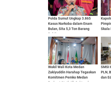
Polda Sumut Ungkap 3.865
Kapol
Kasus Narkoba dalam Enam
Pimpin
Bulan, Sita 5,3 Ton Barang
Skala 
Bukti
Wakil Wali Kota Medan
SMSI 
Zakiyuddin Harahap Tegaskan
PLN, B
Komitmen Pemko Medan
dan Ed
Perkuat Statistik Sektoral
Lewat EPSS