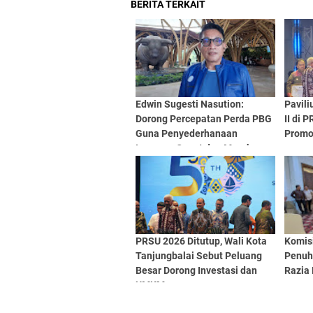
BERITA TERKAIT
Edwin Sugesti Nasution:
Pavili
Dorong Percepatan Perda PBG
II di 
Guna Penyederhanaan
Promo
Layanan Cepat dan Murah
PRSU 2026 Ditutup, Wali Kota
Komis
Tanjungbalai Sebut Peluang
Penuh
Besar Dorong Investasi dan
Razia
UMKM