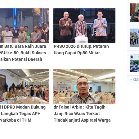
un Batu Bara Raih Juara
PRSU 2026 Ditutup, Putaran
PRSU ke-50, Bukti Sukses
Uang Capai Rp50 Miliar
sikan Potensi Daerah
« KE
i I DPRD Medan Dukung
dr Faisal Arbie : Kita Tagih
 Langkah Tegas APH
Janji Rico Waas Terkait
 Narkoba di THM
Tindaklanjuti Aspirasi Warga
Lewat WA Anggota DPRD
Medan