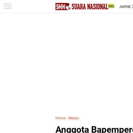
-->
Jum'at,
Home
›
Medan
Anggota Bapemperd