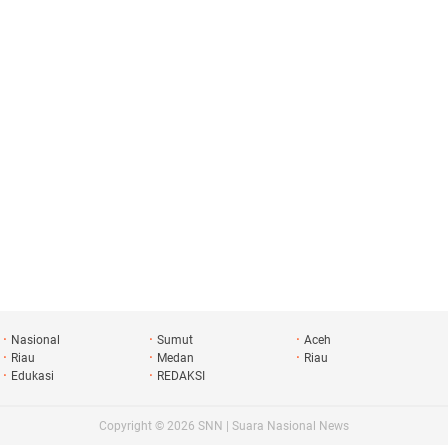
Nasional
Sumut
Aceh
Riau
Medan
Riau
Edukasi
REDAKSI
Copyright ©
2026
SNN | Suara Nasional News