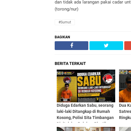
dan tidak ada larangan pakai cadar unt
(torong/nur)
#Sumut
BAGIKAN
BERITA TERKAIT
Diduga Edarkan Sabu, seorang
Dua Ka
laki-laki Ditangkap di Rumah
Satre
Kosong, Polisi Sita Timbangan
Ringk
Digital dan Puluhan Plastik
Klip