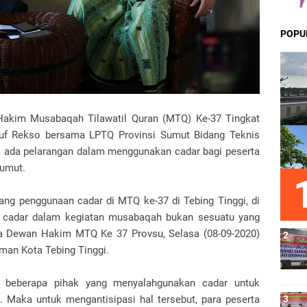
POPU
Hakim Musabaqah Tilawatil Quran (MTQ) Ke-37 Tingkat
suf Rekso bersama LPTQ Provinsi Sumut Bidang Teknis
 ada pelarangan dalam menggunakan cadar bagi peserta
Sumut.
tang penggunaan cadar di MTQ ke-37 di Tebing Tinggi, di
 cadar dalam kegiatan musabaqah bukan sesuatu yang
tua Dewan Hakim MTQ Ke 37 Provsu, Selasa (08-09-2020)
rman Kota Tebing Tinggi.
da beberapa pihak yang menyalahgunakan cadar untuk
 Maka untuk mengantisipasi hal tersebut, para peserta