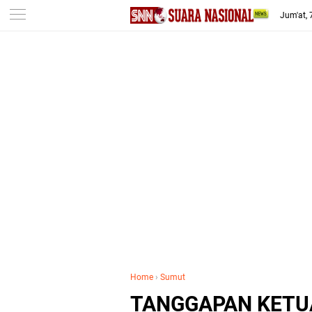
-->
Jum'at,
Home
›
Sumut
TANGGAPAN KETU