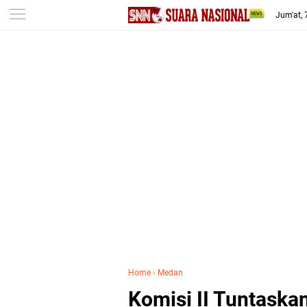
-->
Jum'at,
Home
›
Medan
Komisi II Tuntaska