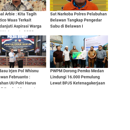
sal Arbie : Kita Tagih
Sat Narkoba Polres Pelabuhan
Rico Waas Terkait
Belawan Tangkap Pengedar
lanjuti Aspirasi Warga
Sabu di Belawan I
 WA Anggota DPRD
n
asu Irjen Pol Whisnu
PWPM Dorong Pemko Medan
wan Februanto :
Lindungi 16.000 Pemulung
ahan UU Polri Harus
Lewat BPJS Ketenagakerjaan
di Fondasi Penguatan
sionalisme dan
bilitas Personel