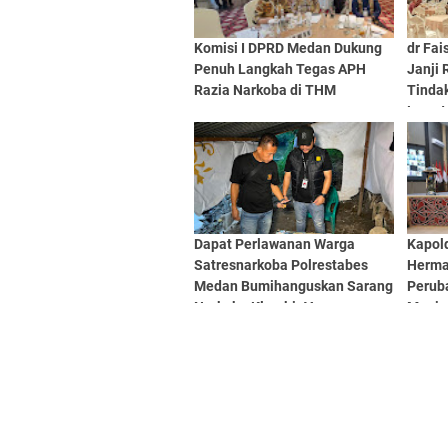
Komisi I DPRD Medan Dukung
dr Fai
Penuh Langkah Tegas APH
Janji 
Razia Narkoba di THM
Tindak
Lewat
Meda
Dapat Perlawanan Warga
Kapold
Satresnarkoba Polrestabes
Herma
Medan Bumihanguskan Sarang
Perub
Narkoba Klambir V
Menja
Profe
Akunta