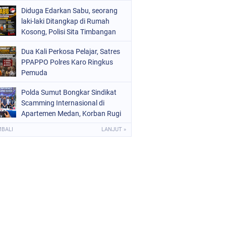
Diduga Edarkan Sabu, seorang
laki-laki Ditangkap di Rumah
Kosong, Polisi Sita Timbangan
Digital dan Puluhan Plastik Klip
Dua Kali Perkosa Pelajar, Satres
PPAPPO Polres Karo Ringkus
Pemuda
Polda Sumut Bongkar Sindikat
Scamming Internasional di
Apartemen Medan, Korban Rugi
Rp6,7 Miliar
MBALI
LANJUT »