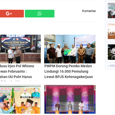
Komentar
asu Irjen Pol Whisnu
PWPM Dorong Pemko Medan
« KE
wan Februanto :
Lindungi 16.000 Pemulung
ahan UU Polri Harus
Lewat BPJS Ketenagakerjaan
di Fondasi Penguatan
sionalisme dan
bilitas Personel