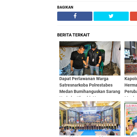
BAGIKAN
BERITA TERKAIT
Dapat Perlawanan Warga
Kapold
Satresnarkoba Polrestabes
Herma
Medan Bumihanguskan Sarang
Perub
Narkoba Klambir V
Menja
Profe
Akunta