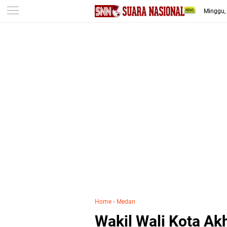
-->
Minggu,
Home
›
Medan
Wakil Wali Kota Ak