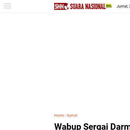
-->
Jum'at,
Home
›
Sumut
Wabup Sergai Darma