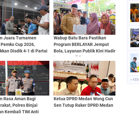
m Juara Turnamen
Wabup Batu Bara Pastikan
l Pemko Cup 2026,
Program BERLAYAR Jemput
kan Disdik 4-1 di Partai
Bola, Layanan Publik Kini Hadir
Langsung di Desa
« KE
an Rasa Aman Bagi
Ketua DPRD Medan Wong Cun
akat, Polres Binjai
Sen Tutup Raker DPRD Medan
an Kembali TIM Anti