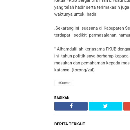
Ketua FKUB Sergai Drs Irfan L Fuadi 
yang telah hadir serta terimakasih j
waktunya untuk hadir
.Sekarang ini suasana di Kabupaten S
terdapat sedikit permasalahan, namu
" Alhamdulillah kerjasama FKUB denga
ini tahun politik saya berharap kepa
masukan dan pemahaman kepada masyara
katanya .(torong/zul)
#Sumut
BAGIKAN
BERITA TERKAIT