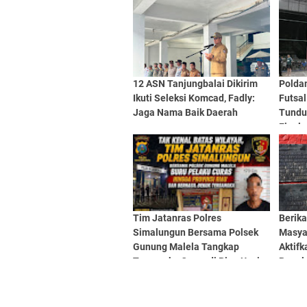
12 ASN Tanjungbalai Dikirim
Polda
Ikuti Seleksi Komcad, Fadly:
Futsa
Jaga Nama Baik Daerah
Tunduk
Final
Tim Jatanras Polres
Berik
Simalungun Bersama Polsek
Masyar
Gunung Malela Tangkap
Aktifk
Tersangka Curas di Riau Usai
Begal
Buron Lintas Provinsi