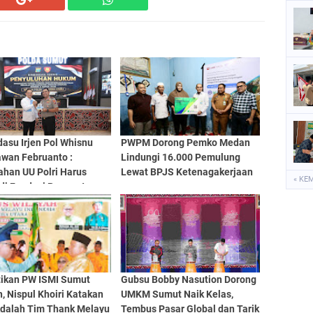
asu Irjen Pol Whisnu
PWPM Dorong Pemko Medan
wan Februanto :
Lindungi 16.000 Pemulung
ahan UU Polri Harus
Lewat BPJS Ketenagakerjaan
« KE
di Fondasi Penguatan
sionalisme dan
bilitas Personel
tikan PW ISMI Sumut
Gubsu Bobby Nasution Dorong
, Nispul Khoiri Katakan
UMKM Sumut Naik Kelas,
Adalah Tim Thank Melayu
Tembus Pasar Global dan Tarik