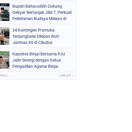
Kota Binjai
Bupati Baharuddin Dukung
Gebyar Bertanjak Jilid 7, Perkuat
Pelestarian Budaya Melayu di
Batu Bara
34 Kontingen Pramuka
Tanjungbalai Dilepas Ikuti
Jamnas XII di Cibubur
Kapolres Binjai Bersama PJU
Jalin Sinergi dengan Ketua
Pengadilan Agama Binjai
MBALI
LANJUT »