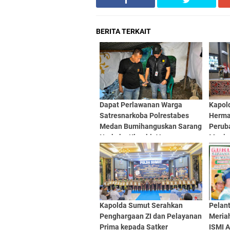
BERITA TERKAIT
Dapat Perlawanan Warga
Kapold
Satresnarkoba Polrestabes
Herma
Medan Bumihanguskan Sarang
Perub
Narkoba Klambir V
Menja
Profe
Akunta
Kapolda Sumut Serahkan
Pelan
Penghargaan ZI dan Pelayanan
Meriah
Prima kepada Satker
ISMI 