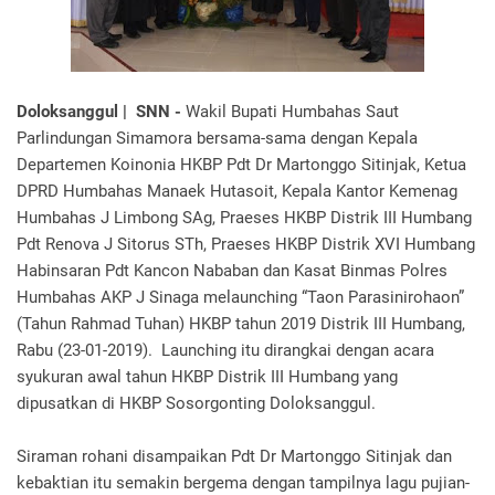
Doloksanggul | SNN -
Wakil Bupati Humbahas Saut
Parlindungan Simamora bersama-sama dengan Kepala
Departemen Koinonia HKBP Pdt Dr Martonggo Sitinjak, Ketua
DPRD Humbahas Manaek Hutasoit, Kepala Kantor Kemenag
Humbahas J Limbong SAg, Praeses HKBP Distrik III Humbang
Pdt Renova J Sitorus STh, Praeses HKBP Distrik XVI Humbang
Habinsaran Pdt Kancon Nababan dan Kasat Binmas Polres
Humbahas AKP J Sinaga melaunching “Taon Parasinirohaon”
(Tahun Rahmad Tuhan) HKBP tahun 2019 Distrik III Humbang,
Rabu (23-01-2019). Launching itu dirangkai dengan acara
syukuran awal tahun HKBP Distrik III Humbang yang
dipusatkan di HKBP Sosorgonting Doloksanggul.
Siraman rohani disampaikan Pdt Dr Martonggo Sitinjak dan
kebaktian itu semakin bergema dengan tampilnya lagu pujian-