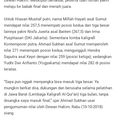
Dewan Hakim. Meskipun berdebar, peserta tuan rumah yakin
melaju ke babak final dan meraih juara.
Untuk Hiasan Mushaf putri, nama Millah Hayati asal Sumut
mendapat nilai 257,5 menempati posisi kedua dari tiga besar
lainnya yakni Nisfa Juwita asal Banten (267,5) dan Irma
Puspitasari (DKI Jakarta). Sementara lomba kaligrafi
Kontemporer putra, Ahmad Subhan asal Sumut memperoleh
nilai 271 menempati posisi kedua, mengungguli Hendra
Saputra asal Kepri dengan nilai 259 (posisi ketiga), sedangkan
Yudhi Dwi Arifianto (Yogyakarta) mendapat nilai 282 di posisi
teratas.
“Saya pun nggak menyangka bisa masuk tiga besar. Ya
mungkin berkat doa, dukungan dan berusaha selama pelatihan
di Jawa Barat (Lembaga Kaligrafi Al-Qur’an) tiga bulan, tanpa
disangka saya masuk final,” ujar Ahmad Subhan usai
pengumuman nilai oleh Dewan Hakim, Rabu (10-10-2018)
siang.