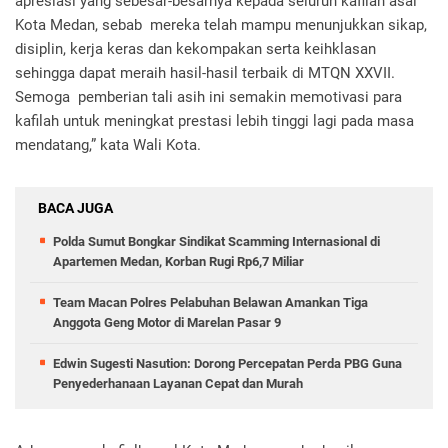
apresiasi yang sebesar-besarnya kepada seluruh kafilah asal
Kota Medan, sebab mereka telah mampu menunjukkan sikap,
disiplin, kerja keras dan kekompakan serta keihklasan
sehingga dapat meraih hasil-hasil terbaik di MTQN XXVII.
Semoga pemberian tali asih ini semakin memotivasi para
kafilah untuk meningkat prestasi lebih tinggi lagi pada masa
mendatang,” kata Wali Kota.
BACA JUGA
Polda Sumut Bongkar Sindikat Scamming Internasional di
Apartemen Medan, Korban Rugi Rp6,7 Miliar
Team Macan Polres Pelabuhan Belawan Amankan Tiga
Anggota Geng Motor di Marelan Pasar 9
Edwin Sugesti Nasution: Dorong Percepatan Perda PBG Guna
Penyederhanaan Layanan Cepat dan Murah