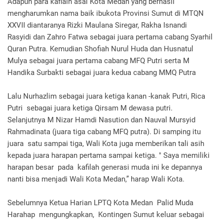
Adapun para kafialh asal Kota Medan yang berhasil
mengharumkan nama baik ibukota Provinsi Sumut di MTQN
XXVII diantaranya Rizki Maulana Siregar, Rakha Isnandi
Rasyidi dan Zahro Fatwa sebagai juara pertama cabang Syarhil
Quran Putra. Kemudian Shofiah Nurul Huda dan Husnatul
Mulya sebagai juara pertama cabang MFQ Putri serta M
Handika Surbakti sebagai juara kedua cabang MMQ Putra
Lalu Nurhazlim sebagai juara ketiga kanan -kanak Putri, Rica
Putri sebagai juara ketiga Qirsam M dewasa putri.
Selanjutnya M Nizar Hamdi Nasution dan Nauval Mursyid
Rahmadinata (juara tiga cabang MFQ putra). Di samping itu
juara satu sampai tiga, Wali Kota juga memberikan tali asih
kepada juara harapan pertama sampai ketiga. " Saya memiliki
harapan besar pada kafilah generasi muda ini ke depannya
nanti bisa menjadi Wali Kota Medan,” harap Wali Kota.
Sebelumnya Ketua Harian LPTQ Kota Medan Palid Muda
Harahap mengungkapkan, Kontingen Sumut keluar sebagai