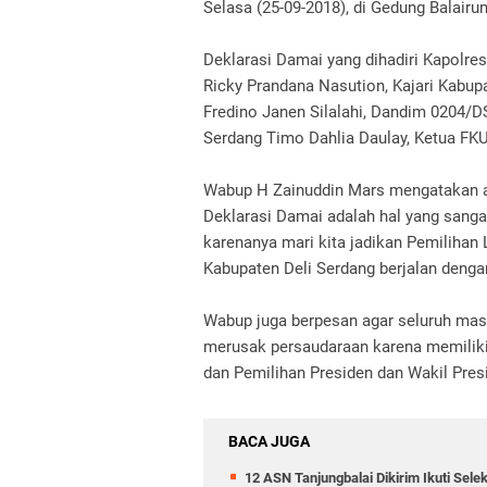
Selasa (25-09-2018), di Gedung Balair
Deklarasi Damai yang dihadiri Kapolre
Ricky Prandana Nasution, Kajari Kabup
Fredino Janen Silalahi, Dandim 0204/D
Serdang Timo Dahlia Daulay, Ketua FK
Wabup H Zainuddin Mars mengatakan ap
Deklarasi Damai adalah hal yang sanga
karenanya mari kita jadikan Pemilihan 
Kabupaten Deli Serdang berjalan dengan
Wabup juga berpesan agar seluruh mas
merusak persaudaraan karena memiliki
dan Pemilihan Presiden dan Wakil Presi
BACA JUGA
12 ASN Tanjungbalai Dikirim Ikuti Sel