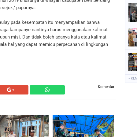
hun 2019 khusunya di wilayah kabupaten Deli Serdang
 sejuk," paparnya.
Daulay pada kesempatan itu menyampaikan bahwa
eraga kampanye nantinya harus menggunakan kalimat
taupun misi. Dan tidak boleh adanya kata atau kalimat
la hal yang dapat memicu perpecahan di lingkungan
« KE
Komentar