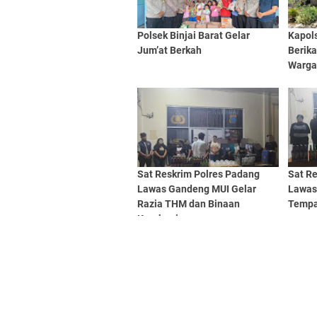
Polsek Binjai Barat Gelar
Kapols
Jum’at Berkah
Berik
Warg
Sat Reskrim Polres Padang
Sat R
Lawas Gandeng MUI Gelar
Lawas
Razia THM dan Binaan
Tempa
Kerohanian