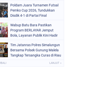
Poldam Juara Turnamen Futsal
Pemko Cup 2026, Tundukkan
Disdik 4-1 di Partai Final
Wabup Batu Bara Pastikan
Program BERLAYAR Jemput
Bola, Layanan Publik Kini Hadir
Langsung di Desa
Tim Jatanras Polres Simalungun
Bersama Polsek Gunung Malela
Tangkap Tersangka Curas di Riau
Usai Buron Lintas Provinsi
MBALI
LANJUT »