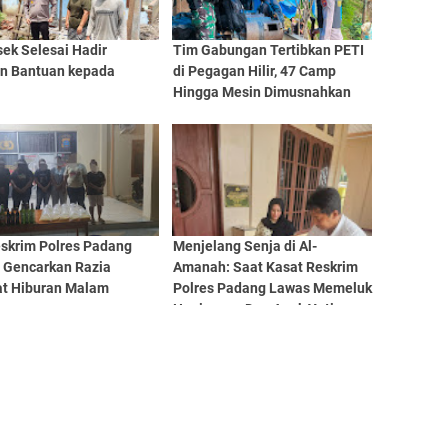
ek Selesai Hadir
Tim Gabungan Tertibkan PETI
an Bantuan kepada
di Pegagan Hilir, 47 Camp
a
Hingga Mesin Dimusnahkan
eskrim Polres Padang
Menjelang Senja di Al-
 Gencarkan Razia
Amanah: Saat Kasat Reskrim
t Hiburan Malam
Polres Padang Lawas Memeluk
Heningnya Doa Anak Yatim