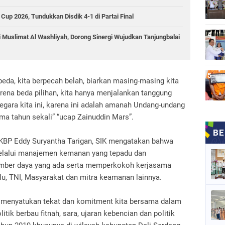
up 2026, Tundukkan Disdik 4-1 di Partai Final
i Muslimat Al Washliyah, Dorong Sinergi Wujudkan Tanjungbalai
beda, kita berpecah belah, biarkan masing-masing kita
rena beda pilihan, kita hanya menjalankan tanggung
egara kita ini, karena ini adalah amanah Undang-undang
ima tahun sekali” “ucap Zainuddin Mars”.
AKBP Eddy Suryantha Tarigan, SIK mengatakan bahwa
melalui manajemen kemanan yang tepadu dan
mber daya yang ada serta memperkokoh kerjasama
lu, TNI, Masyarakat dan mitra keamanan lainnya.
tuk menyatukan tekat dan komitment kita bersama dalam
tik berbau fitnah, sara, ujaran kebencian dan politik