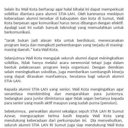
Selain itu Wali Kota berharap agar halal bihalal ini dapat memperkuat
soliditas diantara para alumni STIA-LAN. Oleh karenanya meskipun
keberadaan alumni tersebar di kabupaten dan kota di Sumut, Wali
Kota berpesan agar komunikasi harus terus dibangun dengan efektif.
Apalagi saat ini sudah banyak teknologi yang memudahkan untuk
berkomunikasi.
"Jarak bukan jadi alasan kita untuk berdiskusi, merencanakan
program kerja dan mengikuti perkembangan yang terjadu di masing-
masing daerah," kata Wali Kota.
Selanjutnya Wali Kota mengajak seluruh alumni dapat méningkatkan
soliditas, tidak hanya melalui acara seremonial tetapi juga dalam
bentuk pelaksanaan program kerja organisasi. Dengan demikian
selain meningkatkan soloditas, juga memberikan sumbangsih kinerja
yang dapat dirasakan manfaatnya, terutama bagi seluruh alumni
STIA-LAN.
Kepada alumni STIA-LAN yang senior, Wali Kota mengingatkan agar
senantiasa membimbing dan mengarahkan para juniornya.
Sedangkan para junior dimintanya agar tidak segan bertanya kepada
para senior yang masih aktif maupun yang sudah purna (pensiun).
S
ebelumnya,
perwakilan alumni sekaligus sepuh STIA LAN RI Sumut
Azwar, mengucapkan terima kasih kepada Wali Kota yang
mendukung keberadaan dari perkumpulan ini.
Dia menyebutkan,
seluruh alumni STIA LAN RI Sumut juga siap mendukung Wali Kota