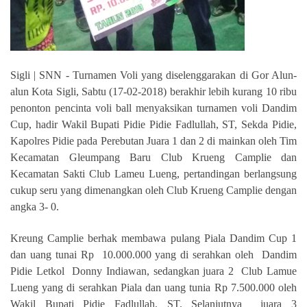
Sigli | SNN -
Turnamen Voli yang diselenggarakan di Gor Alun-
alun Kota Sigli, Sabtu (17-02-2018) berakhir lebih kurang 10 ribu
penonton pencinta voli ball menyaksikan turnamen voli Dandim
Cup, hadir Wakil Bupati Pidie Pidie Fadlullah, ST, Sekda Pidie,
Kapolres Pidie pada Perebutan Juara 1 dan 2 di mainkan oleh Tim
Kecamatan Gleumpang Baru Club Krueng Camplie dan
Kecamatan Sakti Club Lameu Lueng, pertandingan berlangsung
cukup seru yang dimenangkan oleh Club Krueng Camplie dengan
angka 3- 0.
Kreung Camplie berhak membawa pulang Piala Dandim Cup 1
dan uang tunai Rp
10.000.000 yang di serahkan oleh
Dandim
Pidie Letkol
Donny Indiawan, sedangkan juara 2
Club Lamue
Lueng yang di serahkan Piala dan uang tunia Rp 7.500.000 oleh
Wakil Bupati Pidie Fadlullah, ST. Selanjutnya
juara 3