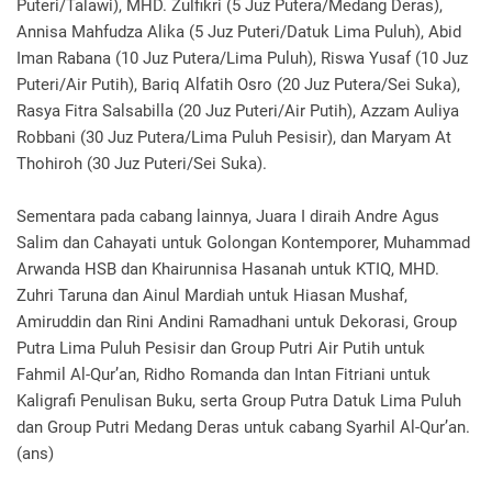
Puteri/Talawi), MHD. Zulfikri (5 Juz Putera/Medang Deras),
Annisa Mahfudza Alika (5 Juz Puteri/Datuk Lima Puluh), Abid
Iman Rabana (10 Juz Putera/Lima Puluh), Riswa Yusaf (10 Juz
Puteri/Air Putih), Bariq Alfatih Osro (20 Juz Putera/Sei Suka),
Rasya Fitra Salsabilla (20 Juz Puteri/Air Putih), Azzam Auliya
Robbani (30 Juz Putera/Lima Puluh Pesisir), dan Maryam At
Thohiroh (30 Juz Puteri/Sei Suka).
Sementara pada cabang lainnya, Juara I diraih Andre Agus
Salim dan Cahayati untuk Golongan Kontemporer, Muhammad
Arwanda HSB dan Khairunnisa Hasanah untuk KTIQ, MHD.
Zuhri Taruna dan Ainul Mardiah untuk Hiasan Mushaf,
Amiruddin dan Rini Andini Ramadhani untuk Dekorasi, Group
Putra Lima Puluh Pesisir dan Group Putri Air Putih untuk
Fahmil Al-Qur’an, Ridho Romanda dan Intan Fitriani untuk
Kaligrafi Penulisan Buku, serta Group Putra Datuk Lima Puluh
dan Group Putri Medang Deras untuk cabang Syarhil Al-Qur’an.
(ans)