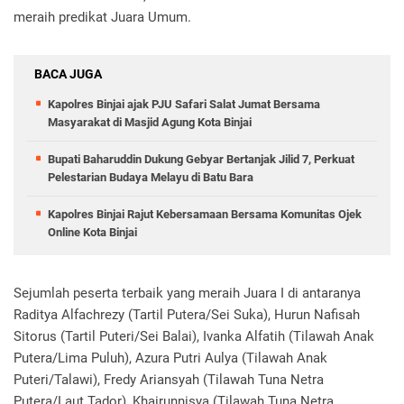
meraih predikat Juara Umum.
BACA JUGA
Kapolres Binjai ajak PJU Safari Salat Jumat Bersama
Masyarakat di Masjid Agung Kota Binjai
Bupati Baharuddin Dukung Gebyar Bertanjak Jilid 7, Perkuat
Pelestarian Budaya Melayu di Batu Bara
Kapolres Binjai Rajut Kebersamaan Bersama Komunitas Ojek
Online Kota Binjai
Sejumlah peserta terbaik yang meraih Juara I di antaranya
Raditya Alfachrezy (Tartil Putera/Sei Suka), Hurun Nafisah
Sitorus (Tartil Puteri/Sei Balai), Ivanka Alfatih (Tilawah Anak
Putera/Lima Puluh), Azura Putri Aulya (Tilawah Anak
Puteri/Talawi), Fredy Ariansyah (Tilawah Tuna Netra
Putera/Laut Tador), Khairunnisya (Tilawah Tuna Netra