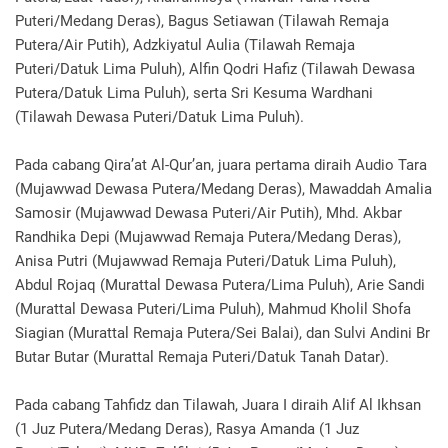
Puteri/Medang Deras), Bagus Setiawan (Tilawah Remaja
Putera/Air Putih), Adzkiyatul Aulia (Tilawah Remaja
Puteri/Datuk Lima Puluh), Alfin Qodri Hafiz (Tilawah Dewasa
Putera/Datuk Lima Puluh), serta Sri Kesuma Wardhani
(Tilawah Dewasa Puteri/Datuk Lima Puluh).
Pada cabang Qira’at Al-Qur’an, juara pertama diraih Audio Tara
(Mujawwad Dewasa Putera/Medang Deras), Mawaddah Amalia
Samosir (Mujawwad Dewasa Puteri/Air Putih), Mhd. Akbar
Randhika Depi (Mujawwad Remaja Putera/Medang Deras),
Anisa Putri (Mujawwad Remaja Puteri/Datuk Lima Puluh),
Abdul Rojaq (Murattal Dewasa Putera/Lima Puluh), Arie Sandi
(Murattal Dewasa Puteri/Lima Puluh), Mahmud Kholil Shofa
Siagian (Murattal Remaja Putera/Sei Balai), dan Sulvi Andini Br
Butar Butar (Murattal Remaja Puteri/Datuk Tanah Datar).
Pada cabang Tahfidz dan Tilawah, Juara I diraih Alif Al Ikhsan
(1 Juz Putera/Medang Deras), Rasya Amanda (1 Juz