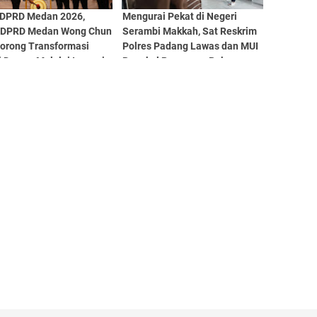
 DPRD Medan 2026,
Mengurai Pekat di Negeri
 DPRD Medan Wong Chun
Serambi Makkah, Sat Reskrim
Dorong Transformasi
Polres Padang Lawas dan MUI
 Dewan Melalui Inovasi
Rangkul Pasangan Bukan
gitalisasi
Muhrim Lewat Tausyiah