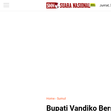
-->
Jum'at,
Home
›
Sumut
Bupati Vandiko Be