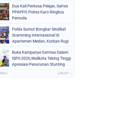
Digital dan Puluhan Plastik Klip
Dua Kali Perkosa Pelajar, Satres
PPAPPO Polres Karo Ringkus
Pemuda
Polda Sumut Bongkar Sindikat
Scamming Internasional di
Apartemen Medan, Korban Rugi
Rp6,7 Miliar
Buka Kampanye Germas Dalam
ISPS 2026,Walikota Tebing Tinggi
Apresiasi Penurunan Stunting
MBALI
LANJUT »