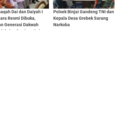
aqah Dai dan Daiyah I
Polsek Binjai Gandeng TNI dan
ara Resmi Dibuka,
Kepala Desa Grebek Sarang
an Generasi Dakwah
Narkoba
hlak dan Berdaya Saing