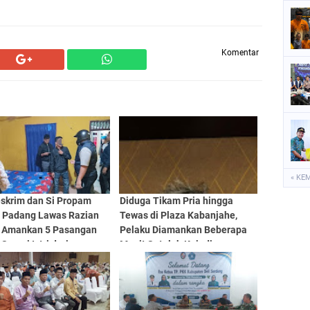
Komentar
« KE
eskrim dan Si Propam
Diduga Tikam Pria hingga
s Padang Lawas Razian
Tewas di Plaza Kabanjahe,
, Amankan 5 Pasangan
Pelaku Diamankan Beberapa
Suami Istri dari
Menit Setelah Kejadian
napan