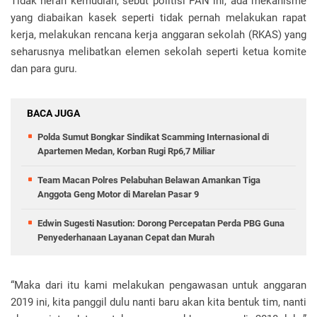
Tidak heran kemudian, sebut politisi PAN ini, ada mekanisme
yang diabaikan kasek seperti tidak pernah melakukan rapat
kerja, melakukan rencana kerja anggaran sekolah (RKAS) yang
seharusnya melibatkan elemen sekolah seperti ketua komite
dan para guru.
BACA JUGA
Polda Sumut Bongkar Sindikat Scamming Internasional di
Apartemen Medan, Korban Rugi Rp6,7 Miliar
Team Macan Polres Pelabuhan Belawan Amankan Tiga
Anggota Geng Motor di Marelan Pasar 9
Edwin Sugesti Nasution: Dorong Percepatan Perda PBG Guna
Penyederhanaan Layanan Cepat dan Murah
“Maka dari itu kami melakukan pengawasan untuk anggaran
2019 ini, kita panggil dulu nanti baru akan kita bentuk tim, nanti