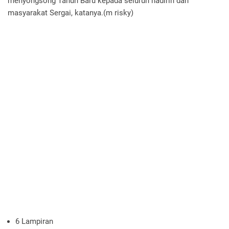
menyongsong Tahun Baru kepada seluruh hadirin dan
masyarakat Sergai, katanya.(m risky)
6 Lampiran